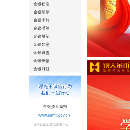
金银钥匙
金银邮票
金银卡片
金银书签
金银吊坠
金银如意
金银算盘
金银饰物
金银月饼
金银质量举报
www.samr.gov.cn
国家质监总局产品质量中心