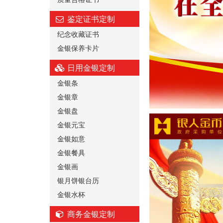
鉴定证书定制
纪念收藏证书
金银保养卡片
日用金银定制
金银条
金银章
金银盘
金银元宝
金银如意
金银餐具
金银画
银月饼银台历
金银水杯
商务金银定制