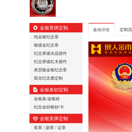
金银章牌定制
定制流
案例详情
纯金银纪念章
银镶金纪念章
纪念章镶水晶摆件
纪念章镶红木摆件
表层镀金银纪念章
留念纪念册定制
金银条钞定制
金银条/金银砖
纪念金钞银钞/卡
金银奖牌定制
奖章 / 勋章 / 证章