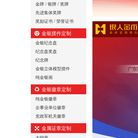
金牌 / 银牌 / 奖牌
先进集体奖牌
奖励证书 / 荣誉证书
金银摆件定制
金银纪念盘
纪念盘奖盘
纪念牌
金银立体模型摆件
纯金银画
金银徽章定制
纯金银徽章
企事业单位徽章
党政军机关徽章
金属证章定制
大铜章