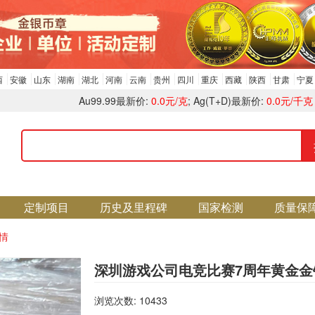
西
安徽
山东
湖南
湖北
河南
云南
贵州
四川
重庆
西藏
陕西
甘肃
宁夏
Au99.99最新价:
0.0元/克
; Ag(T+D)最新价:
0.0元/千克
定制项目
历史及里程碑
国家检测
质量保
情
深圳游戏公司电竞比赛7周年黄金金
浏览次数: 10433