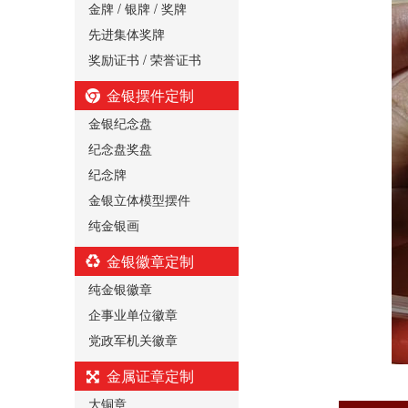
金牌 / 银牌 / 奖牌
先进集体奖牌
奖励证书 / 荣誉证书
金银摆件定制
金银纪念盘
纪念盘奖盘
纪念牌
金银立体模型摆件
纯金银画
金银徽章定制
纯金银徽章
企事业单位徽章
党政军机关徽章
金属证章定制
大铜章