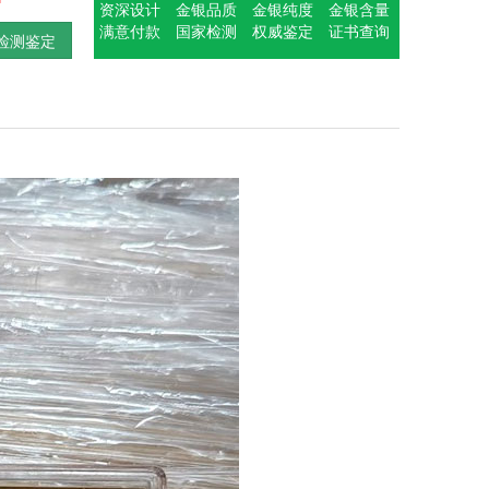
资深设计
金银品质
金银纯度
金银含量
满意付款
国家检测
权威鉴定
证书查询
检测鉴定