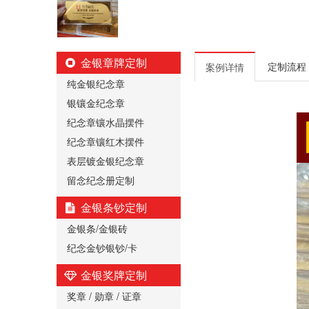
金银章牌定制
定制流程
案例详情
纯金银纪念章
银镶金纪念章
纪念章镶水晶摆件
纪念章镶红木摆件
表层镀金银纪念章
留念纪念册定制
金银条钞定制
金银条/金银砖
纪念金钞银钞/卡
金银奖牌定制
奖章 / 勋章 / 证章