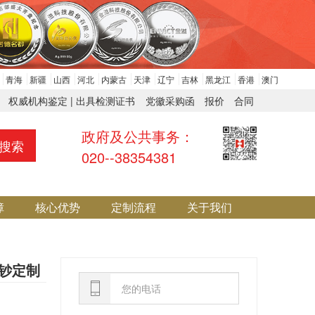
青海
新疆
山西
河北
内蒙古
天津
辽宁
吉林
黑龙江
香港
澳门
权威机构鉴定 | 出具检测证书
党徽采购函
报价
合同
政府及公共事务：
搜索
020--38354381
障
核心优势
定制流程
关于我们
钞定制