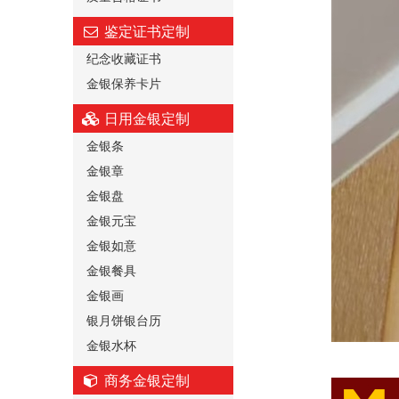
鉴定证书定制
纪念收藏证书
金银保养卡片
日用金银定制
金银条
金银章
金银盘
金银元宝
金银如意
金银餐具
金银画
银月饼银台历
金银水杯
商务金银定制