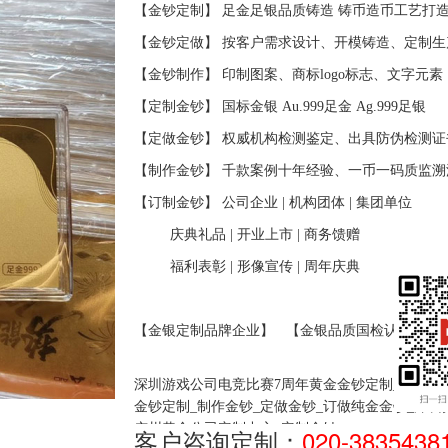
【金钞定制】
足金足银品质铸造
铸币造币工艺打
【金钞定做】
按客户需求设计、开模铸造、定制生
【金钞制作】
印制图案、商标
logo标志、文字元素
【定制金钞】
国标金银
Au.999足金 Ag.999足银
【定做金钞】
权威机构检测鉴定、出具防伪检测证
【制作金钞】
千款案例十年经验、一币一码质监溯
【订制金钞】
公司企业
| 机构团体 | 集团单位
庆典礼品 | 开业上市 | 商务馈赠
福利表彰 | 形像宣传 | 周年庆典
【金银定制品牌企业】
【金银品质国检认证】
深圳游戏公司电竞比赛7周年黄金金钞定制_资深游
金钞定制_制作金钞_定做金钞_订做纯金金钞_深圳
广州黄金公司定制中心_定制金钞
客户咨询定制：
020-3835438