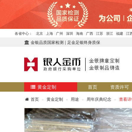
各省中心：
北京
上海
广州
深圳
海南
广西
江苏
浙江
福建
江
金银品质国家检测 | 足金足银终身质保
黄金定制
首页
资质许可
首页
黄金定制
用途
周年庆典纪念
查看详