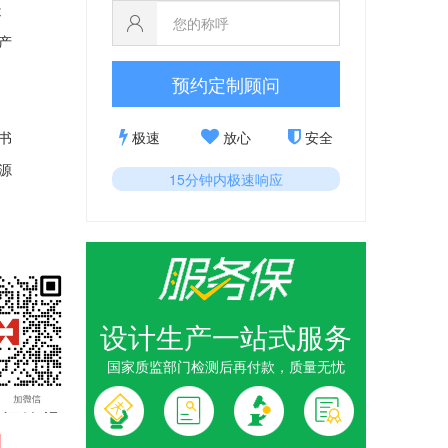
造
产
预约定制顾问
极速
放心
安全
书
源
15分钟内极速响应
设计生产一站式服务
国家质监部门检测后再付款，质量无忧
戏玩家纪念
黄金公司_
1