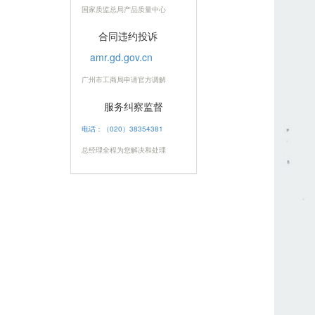
国家质监总局产品质量中心
合同违约投诉
amr.gd.gov.cn
广州市工商局申请官方调解
服务纠察监督
电话：（020）38354381
总经理全程为您解决和处理