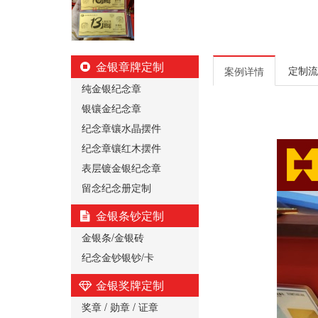
金银章牌定制
定制流
案例详情
纯金银纪念章
银镶金纪念章
纪念章镶水晶摆件
纪念章镶红木摆件
表层镀金银纪念章
留念纪念册定制
金银条钞定制
金银条/金银砖
纪念金钞银钞/卡
金银奖牌定制
奖章 / 勋章 / 证章