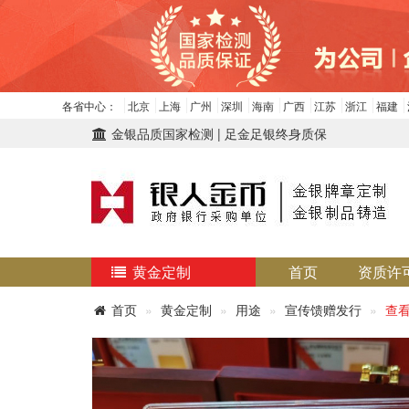
各省中心：
北京
上海
广州
深圳
海南
广西
江苏
浙江
福建
金银品质国家检测 | 足金足银终身质保
黄金定制
首页
资质许
首页
黄金定制
用途
宣传馈赠发行
查