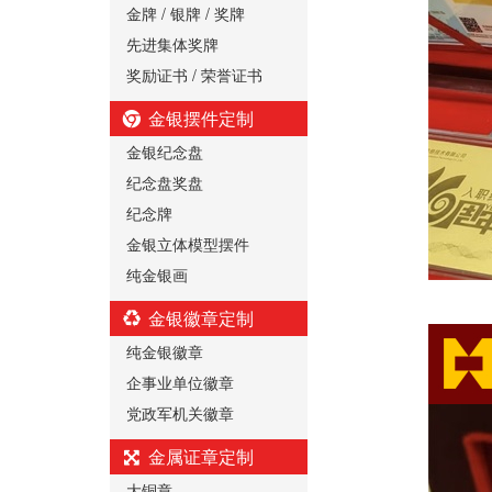
金牌 / 银牌 / 奖牌
先进集体奖牌
奖励证书 / 荣誉证书
金银摆件定制
金银纪念盘
纪念盘奖盘
纪念牌
金银立体模型摆件
纯金银画
金银徽章定制
纯金银徽章
企事业单位徽章
党政军机关徽章
金属证章定制
大铜章