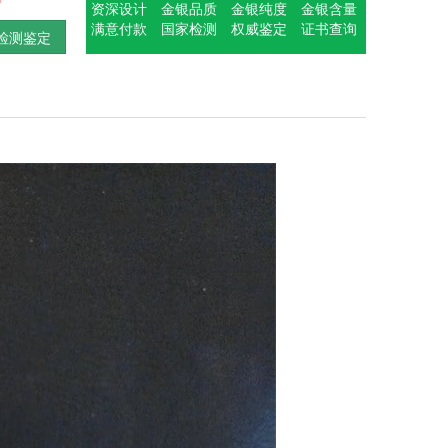
资深设计
金银品质
金银纯度
金银含量
满意付款
国家检测
权威鉴定
证书查询
检测鉴定