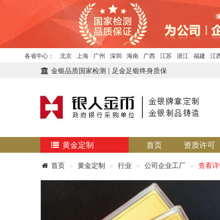
各省中心：
北京
上海
广州
深圳
海南
广西
江苏
浙江
福建
江
金银品质国家检测 | 足金足银终身质保
黄金定制
首页
资质许可
首页
黄金定制
行业
公司企业工厂
查看详