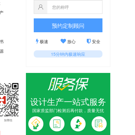
造
产
预约定制顾问
极速
放心
安全
书
源
15分钟内极速响应
设计生产一站式服务
国家质监部门检测后再付款，质量无忧
5周年黄金
金卡定制_
1