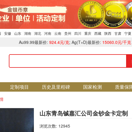
西
安徽
山东
湖南
湖北
河南
云南
贵州
四川
重庆
西藏
陕西
甘肃
宁夏
Au99.99最新价:
924.4元/克
; Ag(T+D)最新价:
15060.0元/千克
定制项目
历史及里程碑
国家检测
质量保
情
山东青岛铖嘉汇公司金钞金卡定制
浏览次数: 12945