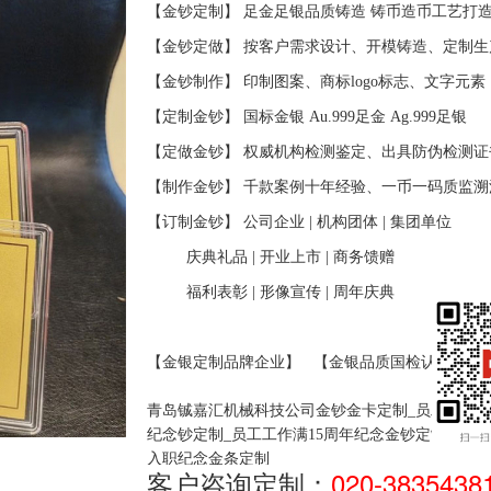
【金钞定制】
足金足银品质铸造
铸币造币工艺打
【金钞定做】
按客户需求设计、开模铸造、定制生
【金钞制作】
印制图案、商标
logo标志、文字元素
【定制金钞】
国标金银
Au.999足金 Ag.999足银
【定做金钞】
权威机构检测鉴定、出具防伪检测证
【制作金钞】
千款案例十年经验、一币一码质监溯
【订制金钞】
公司企业
| 机构团体 | 集团单位
庆典礼品 | 开业上市 | 商务馈赠
福利表彰 | 形像宣传 | 周年庆典
【金银定制品牌企业】
【金银品质国检认证】
青岛铖嘉汇机械科技公司金钞金卡定制_员工入职1
纪念钞定制_员工工作满15周年纪念金钞定制_纪念
入职纪念金条定制
客户咨询定制：
020-3835438