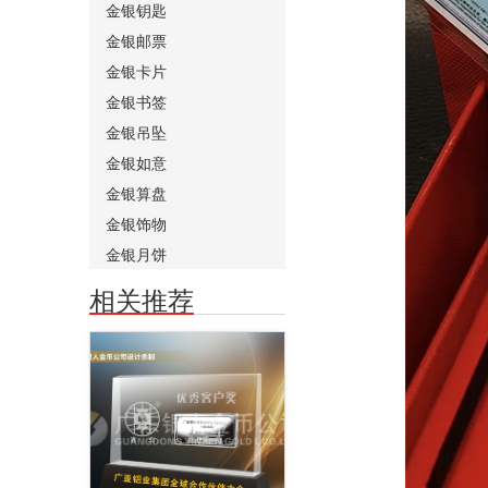
金银钥匙
金银邮票
金银卡片
金银书签
金银吊坠
金银如意
金银算盘
金银饰物
金银月饼
相关推荐