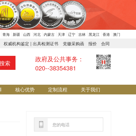
青海
新疆
山西
河北
内蒙古
天津
辽宁
吉林
黑龙江
香港
澳门
权威机构鉴定 | 出具检测证书
党徽采购函
报价
合同
政府及公共事务：
搜索
020--38354381
障
核心优势
定制流程
关于我们