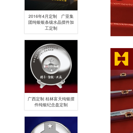
2016年4月定制 广亚集
团纯银银条镶水晶摆件加
工定制
广西定制 桂林富天纯银摆
件纯银纪念盘定制