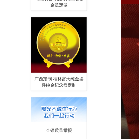
金章定做
广西定制 桂林富天纯金摆
件纯金纪念盘定制
金银质量举报