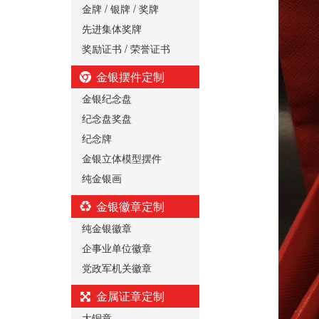
金牌 / 银牌 / 奖牌
先进集体奖牌
奖励证书 / 荣誉证书
金银摆件定制
金银纪念盘
纪念盘奖盘
纪念牌
金银立体模型摆件
纯金银画
金银徽章定制
纯金银徽章
企事业单位徽章
党政军机关徽章
金属证章定制
大铜章