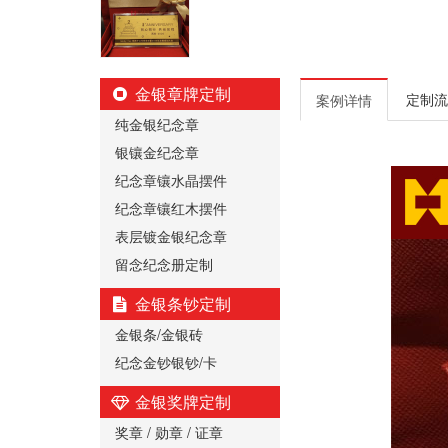
金银章牌定制
定制流
案例详情
纯金银纪念章
银镶金纪念章
纪念章镶水晶摆件
纪念章镶红木摆件
表层镀金银纪念章
留念纪念册定制
金银条钞定制
金银条/金银砖
纪念金钞银钞/卡
金银奖牌定制
奖章 / 勋章 / 证章