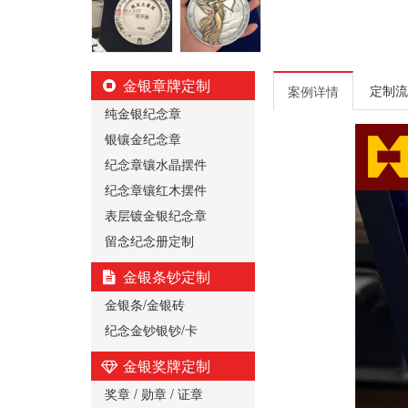
金银章牌定制
定制流
案例详情
纯金银纪念章
银镶金纪念章
纪念章镶水晶摆件
纪念章镶红木摆件
表层镀金银纪念章
留念纪念册定制
金银条钞定制
金银条/金银砖
纪念金钞银钞/卡
金银奖牌定制
奖章 / 勋章 / 证章