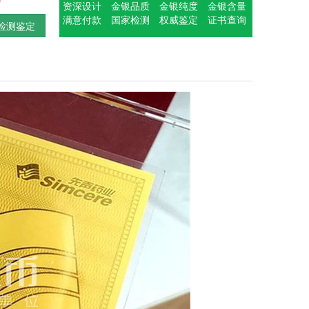
资深设计
金银品质
金银纯度
金银含量
满意付款
国家检测
权威鉴定
证书查询
检测鉴定