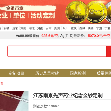
西
安徽
山东
湖南
湖北
河南
云南
贵州
四川
重庆
西藏
陕西
甘肃
宁夏
Au99.99最新价:
925.6元/克
; Ag(T+D)最新价:
15070.0元/千克
定制项目
历史及里程碑
国家检测
质量保
情
江苏南京先声药业纪念金钞定制
浏览次数: 19667