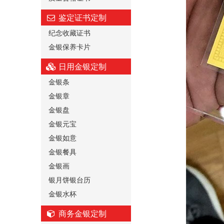
鉴定证书定制
纪念收藏证书
金银保养卡片
日用金银定制
金银条
金银章
金银盘
金银元宝
金银如意
金银餐具
金银画
银月饼银台历
金银水杯
商务金银定制