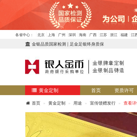
各省中心：
北京
上海
广州
深圳
海南
广西
江苏
浙江
福建
江
金银品质国家检测 | 足金足银终身质保
黄金定制
首页
资质许可
首页
黄金定制
用途
宣传馈赠发行
查看详