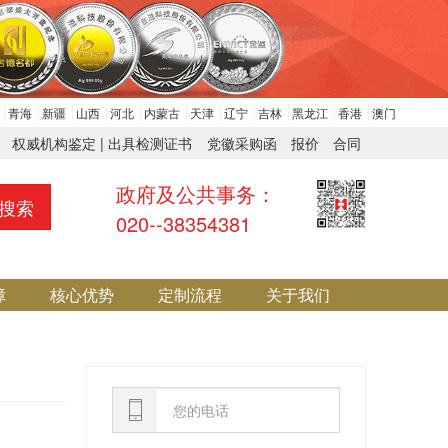
青海
新疆
山西
河北
内蒙古
天津
辽宁
吉林
黑龙江
香港
澳门
权威机构鉴定 | 出具检测证书
党徽采购函
报价
合同
政府及公共事务：
搜索
020--38354381
障
核心优势
定制流程
关于我们