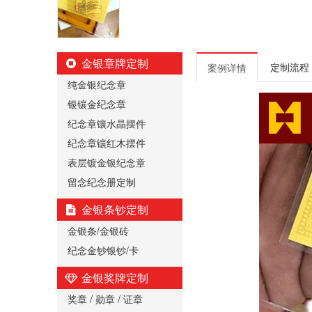
金银章牌定制
定制流程
案例详情
纯金银纪念章
银镶金纪念章
纪念章镶水晶摆件
纪念章镶红木摆件
表层镀金银纪念章
留念纪念册定制
金银条钞定制
金银条/金银砖
纪念金钞银钞/卡
金银奖牌定制
奖章 / 勋章 / 证章