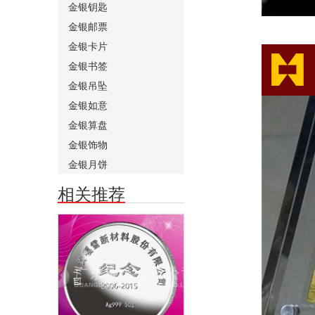
金银钥匙
金银邮票
金银卡片
金银书签
金银吊坠
金银如意
金银算盘
金银饰物
金银月饼
相关推荐