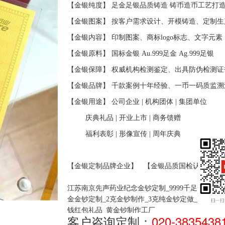
【金银纯度】
足金足银品质铸造
铸币造币工艺打
【金银图案】
按客户需求设计、开模铸造、定制生
【金银内容】
印制图案、商标
logo标志、文字元素
【金银原料】
国标金银
Au.999足金 Ag.999足银
【金银保障】
权威机构检测鉴定、出具防伪检测证
【金银品牌】
千款案例十年经验、一币一码质监溯
【金银用途】
公司企业
| 机构团体 | 集团单位
庆典礼品 | 开业上市 | 商务馈赠
福利表彰 | 形像宣传 | 周年庆典
【金银定制品牌企业】
【金银品质国检认证】
江苏南京先声药业纪念金钞定制_9999千足金金钞定
金金钞定制_2克金钞制作_3克纯金钞定做_5克纪
钱红包礼品_黄金钞制作工厂
客户咨询定制：
020-3835438