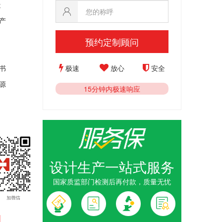
造
产
预约定制顾问
极速
放心
安全
书
源
15分钟内极速响应
设计生产一站式服务
国家质监部门检测后再付款，质量无忧
制_1克黄
念钞黄金压岁
1