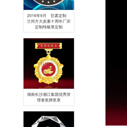
2016年9月 甘肃定制
兰州方大炭素十周年厂庆
定制纯银章定制
湖南长沙湘江集团优秀管
理者奖牌奖章