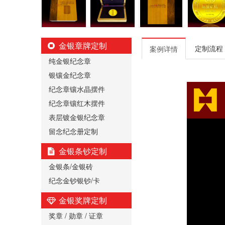
金银章牌定制
定制流程
案例详情
纯金银纪念章
银镶金纪念章
纪念章镶水晶摆件
纪念章镶红木摆件
表层镀金银纪念章
留念纪念册定制
金银条钞定制
金银条/金银砖
纪念金钞银钞/卡
金银奖牌定制
奖章 / 勋章 / 证章