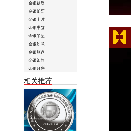
金银钥匙
金银邮票
金银卡片
金银书签
金银吊坠
金银如意
金银算盘
金银饰物
金银月饼
相关推荐