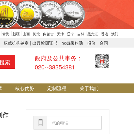
青海
新疆
山西
河北
内蒙古
天津
辽宁
吉林
黑龙江
香港
澳门
权威机构鉴定 | 出具检测证书
党徽采购函
报价
合同
政府及公共事务：
搜索
020--38354381
障
核心优势
定制流程
关于我们
制作