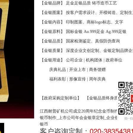
【金银品牌】 足金足银品质
铸币造币工艺
【金银图案】 按客户需求设计、开模铸造、定制生
【金银内容】 印制图案、商标
logo
标志、文字
【金银原料】 国标金银
Au.999
足金
Ag.999
足银
【金银品质】 国家检测鉴定、真假防伪查询
【金银质量】 深度企业文创定制、金银定制品牌企
【金银用途】 公司企业
|
机构团体
|
政府单位
庆典礼品
|
开业上市
|
商务馈赠
福利表彰
|
形像宣传
|
周年庆典
【政府采购定制单位】
【金银品质终身质保】
江西耐普矿机公司成立20周年纪念金币制作_上市
银币制作
_上市公司年会金银章定制
_企业创立二十
银币
客户咨询定制：
020-3835438