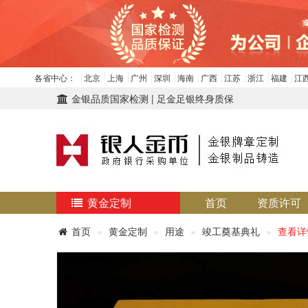
各省中心：
北京
上海
广州
深圳
海南
广西
江苏
浙江
福建
江
金银品质国家检测 | 足金足银终身质保
黄金定制
首页
资质许可
首页
黄金定制
用途
竣工奠基典礼
查看详