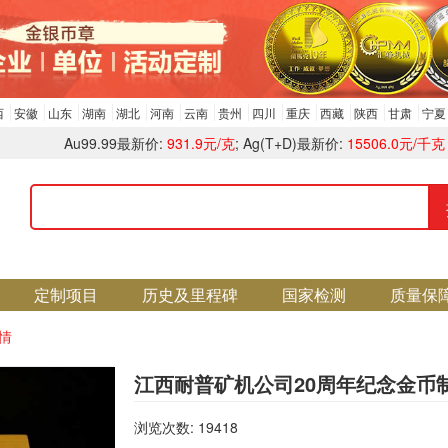
西
安徽
山东
湖南
湖北
河南
云南
贵州
四川
重庆
西藏
陕西
甘肃
宁夏
Au99.99最新价:
931.9元/克
; Ag(T+D)最新价:
15506.0元/千克
定制项目
历史及里程碑
国家检测
质量保
情
江西耐普矿机公司20周年纪念金币
浏览次数: 19418