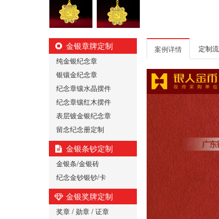
金银章牌定制
定制流
案例详情
纯金银纪念章
银镶金纪念章
纪念章镶水晶摆件
纪念章镶红木摆件
表层镀金银纪念章
留念纪念册定制
金银条钞定制
金银条/金银砖
纪念金钞银钞/卡
金银奖牌定制
奖章 / 勋章 / 证章