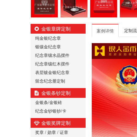
金银章牌定制
定制流
案例详情
纯金银纪念章
银镶金纪念章
纪念章镶水晶摆件
纪念章镶红木摆件
表层镀金银纪念章
留念纪念册定制
金银条钞定制
金银条/金银砖
纪念金钞银钞/卡
金银奖牌定制
奖章 / 勋章 / 证章