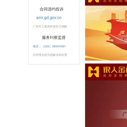
合同违约投诉
amr.gd.gov.cn
广州市工商局申请官方调解
服务纠察监督
电话：（020）38354381
总经理全程为您解决和处理