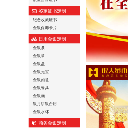
鉴定证书定制
纪念收藏证书
金银保养卡片
日用金银定制
金银条
金银章
金银盘
金银元宝
金银如意
金银餐具
金银画
银月饼银台历
金银水杯
商务金银定制