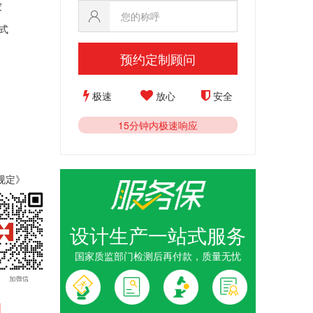
家
式
预约定制顾问
极速
放心
安全
15分钟内极速响应
规定》
准和要求》
设计生产一站式服务
国家质监部门检测后再付款，质量无忧
全工作
荣誉
誉章
定制_
1