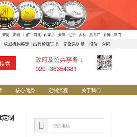
青海
新疆
山西
河北
内蒙古
天津
辽宁
吉林
黑龙江
香港
澳门
权威机构鉴定 | 出具检测证书
党徽采购函
报价
合同
政府及公共事务：
搜索
020--38354381
障
核心优势
定制流程
关于我们
章定制