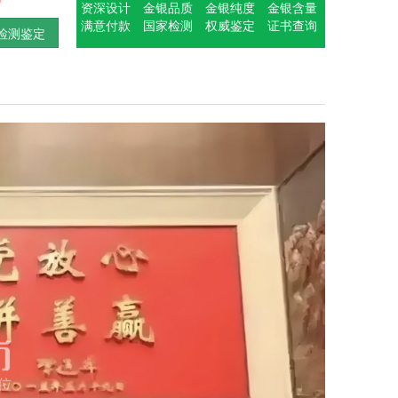
资深设计
金银品质
金银纯度
金银含量
满意付款
国家检测
权威鉴定
证书查询
检测鉴定