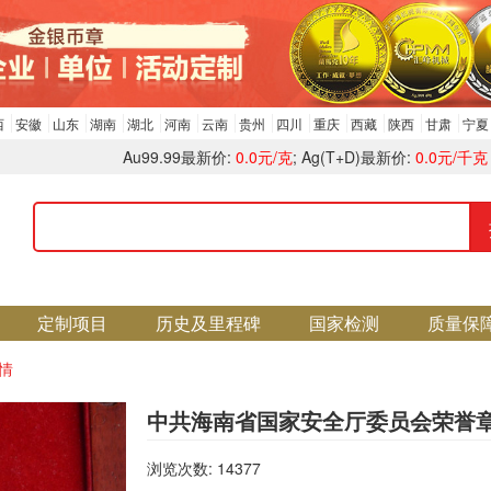
西
安徽
山东
湖南
湖北
河南
云南
贵州
四川
重庆
西藏
陕西
甘肃
宁夏
Au99.99最新价:
0.0元/克
; Ag(T+D)最新价:
0.0元/千克
定制项目
历史及里程碑
国家检测
质量保
情
中共海南省国家安全厅委员会荣誉
浏览次数: 14377