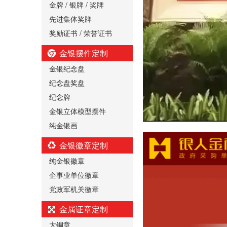
金牌 / 银牌 / 奖牌
先进集体奖牌
奖励证书 / 荣誉证书
金银摆件定制
金银纪念盘
纪念盘奖盘
纪念牌
金银立体模型摆件
纯金银画
金银徽章定制
纯金银徽章
企事业单位徽章
党政军机关徽章
金属证章定制
大铜章