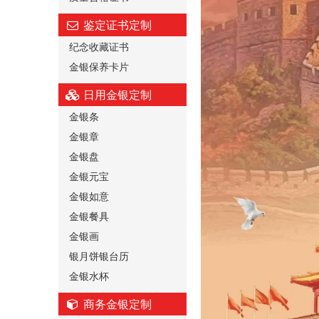
鉴定证书定制
纪念收藏证书
金银保养卡片
日用金银定制
金银条
金银章
金银盘
金银元宝
金银如意
金银餐具
金银画
银月饼银台历
金银水杯
商务金银定制