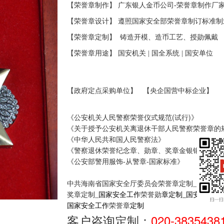
【荣誉章制作】 广东银人金币公司-
荣誉章
制作厂
【
荣誉章
设计】 遵照国家安全
部
荣誉章
制订标准制
【
荣誉章
定制】
铸造开模、
造币工艺、授勋佩戴
【
荣誉章
用途】 国安机关
| 国全系统
| 国安
单位
【政府定点采购单位】
【央企国营中标企业】
(
)
《公安机关人民警察荣誉仪式规范
试行
》
《关于授予公安机关离退休干部人民警察荣誉章的
《中华人民共和国人民警察法》
《警察退休荣誉纪念章、勋章、奖章金银铜评选标
《公安部警用服饰-从警章-国家标准》
中共海南省国家安全厅委员会荣誉章定制_
国家安
奖章定制_
国家安全工作
荣誉勋
章定制_国安干警
荣
国家安全工作
荣誉章
定制
客户咨询定制：
020-3835438