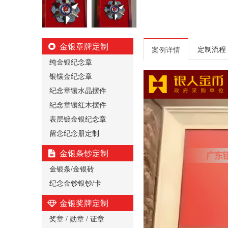
金银章牌定制
定制流程
案例详情
纯金银纪念章
银镶金纪念章
纪念章镶水晶摆件
纪念章镶红木摆件
表层镀金银纪念章
留念纪念册定制
金银条钞定制
金银条/金银砖
纪念金钞银钞/卡
金银奖牌定制
奖章 / 勋章 / 证章