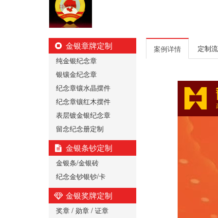
金银章牌定制
定制流
案例详情
纯金银纪念章
银镶金纪念章
纪念章镶水晶摆件
纪念章镶红木摆件
表层镀金银纪念章
留念纪念册定制
金银条钞定制
金银条/金银砖
纪念金钞银钞/卡
金银奖牌定制
奖章 / 勋章 / 证章