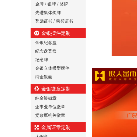
金牌 / 银牌 / 奖牌
先进集体奖牌
奖励证书 / 荣誉证书
金银摆件定制
金银纪念盘
纪念盘奖盘
纪念牌
金银立体模型摆件
纯金银画
金银徽章定制
纯金银徽章
企事业单位徽章
党政军机关徽章
金属证章定制
大铜章