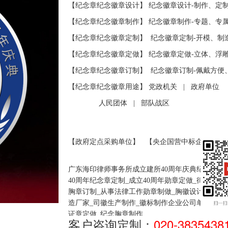
【纪念章纪念徽章设计】 纪念徽章设计-制作、定
【
纪念章纪念徽章
制作
】 纪念
徽章
制作-专题、专
【
纪念章纪念徽章
定制】
纪念
徽章
定制-开模、制
【
纪念章纪念徽章
定做】 纪念
徽章
定做-立体、浮
【
纪念章纪念徽章
订制
】
纪念
徽章
订制-佩戴方便
【
纪念章纪念徽章
用途】 党政机关
|
政府单位
人民团体
|
部队战区
【政府定点采购单位】
【央企国营中标企业】
广东海印律师事务所成立建所40周年庆典纪念徽章
40周年纪念章定制_成立40周年勋章定做_律师徽章
胸章订制_从事法律工作勋章制做_胸徽设计制作工
造厂家_司徽
生产制作_徽标制作企业公司单位_
标徽
证章定做_纪念胸章制作
客户咨询定制：
020-3835438