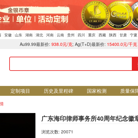
西
安徽
山东
湖南
湖北
河南
云南
贵州
四川
重庆
西藏
陕西
甘肃
宁夏
Au99.99最新价:
938.0元/克
; Ag(T+D)最新价:
15400.0元/千克
定制项目
历史及里程碑
国家检测
质量保
情
广东海印律师事务所40周年纪念徽
浏览次数: 20071