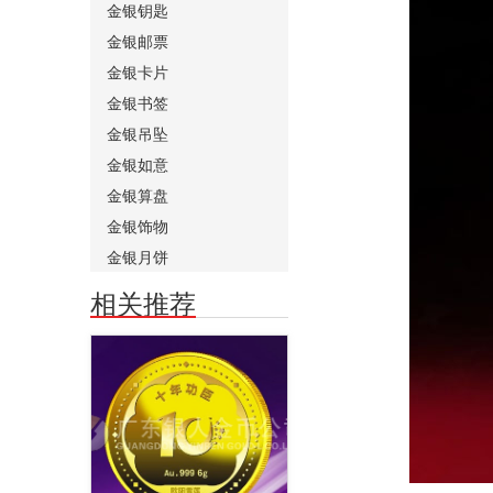
金银钥匙
金银邮票
金银卡片
金银书签
金银吊坠
金银如意
金银算盘
金银饰物
金银月饼
相关推荐