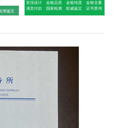
资深设计
金银品质
金银纯度
金银含量
满意付款
国家检测
权威鉴定
证书查询
检测鉴定