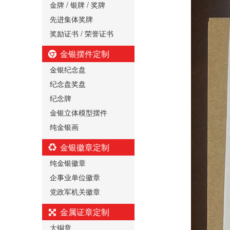
金牌 / 银牌 / 奖牌
先进集体奖牌
奖励证书 / 荣誉证书
金银摆件定制
金银纪念盘
纪念盘奖盘
纪念牌
金银立体模型摆件
纯金银画
金银徽章定制
纯金银徽章
企事业单位徽章
党政军机关徽章
金属证章定制
大铜章