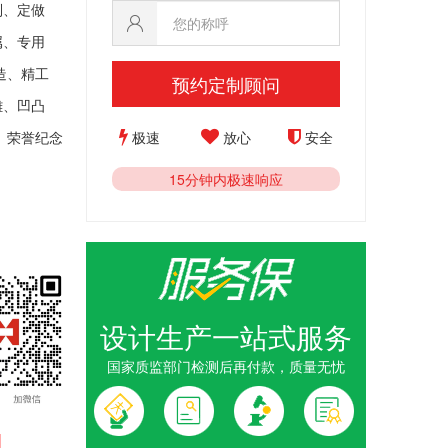
制、定做
属、专用
造、精工
预约定制顾问
雕、凹凸
极速
放心
安全
、荣誉纪念
15分钟内极速响应
设计生产一站式服务
定制_建所
制作_律师
国家质监部门检测后再付款，质量无忧
厂_胸针制
定制_纪念
1