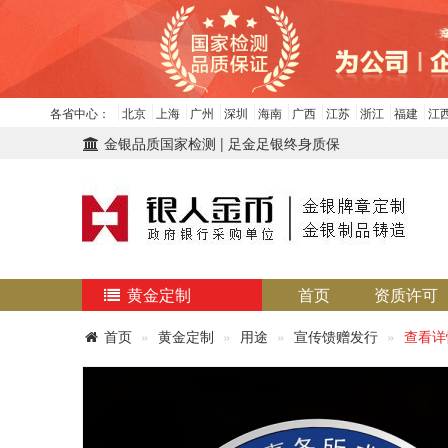
各省中心：
北京
上海
广州
深圳
海南
广西
江苏
浙江
福建
江
金银品质国家检测 | 足金足银终身质保
黄金定制
首页
资质许可
首页
黄金定制
用途
宣传馈赠发行
查看详