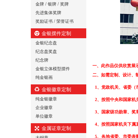
金牌 / 银牌 / 奖牌
先进集体奖牌
奖励证书 / 荣誉证书
金银摆件定制
金银纪念盘
纪念盘奖盘
纪念牌
一、
此作品仅供欣赏展
金银立体模型摆件
二、
如需定制、设计、
纯金银画
1、党政机关、省委（
金银徽章定制
纯金银徽章
2、按照中央和国家机
企业徽章
3、国家级功勋章、奖
单位徽章
4、按照国家机关下属
金属证章定制
大铜章
5、各地省委、市委表