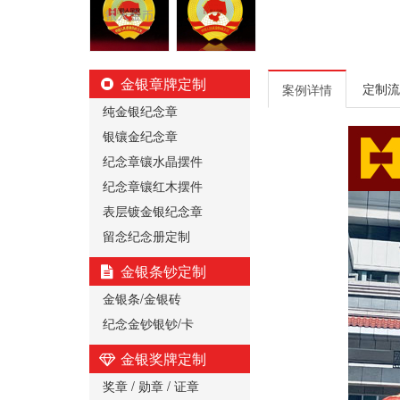
金银章牌定制
定制流
案例详情
纯金银纪念章
银镶金纪念章
纪念章镶水晶摆件
纪念章镶红木摆件
表层镀金银纪念章
留念纪念册定制
金银条钞定制
金银条/金银砖
纪念金钞银钞/卡
金银奖牌定制
奖章 / 勋章 / 证章