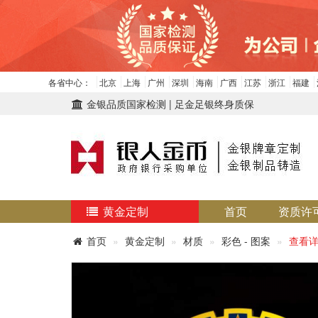
各省中心：
北京
上海
广州
深圳
海南
广西
江苏
浙江
福建
金银品质国家检测 | 足金足银终身质保
黄金定制
首页
资质许
首页
黄金定制
材质
彩色 - 图案
查看