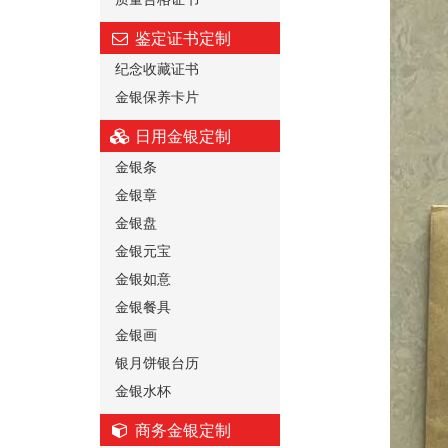
鉴定证书定制
纪念收藏证书
金银保养卡片
日用金银定制
金银条
金银章
金银盘
金银元宝
金银如意
金银餐具
金银画
银月饼银台历
金银水杯
商务金银定制