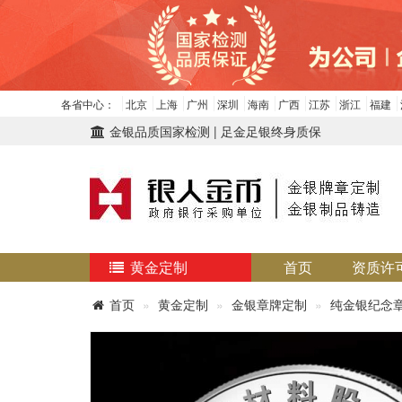
各省中心：
北京
上海
广州
深圳
海南
广西
江苏
浙江
福建
金银品质国家检测 | 足金足银终身质保
黄金定制
首页
资质许
首页
黄金定制
金银章牌定制
纯金银纪念