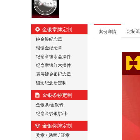
金银章牌定制
定制流
案例详情
纯金银纪念章
银镶金纪念章
纪念章镶水晶摆件
纪念章镶红木摆件
表层镀金银纪念章
留念纪念册定制
金银条钞定制
金银条/金银砖
纪念金钞银钞/卡
金银奖牌定制
奖章 / 勋章 / 证章