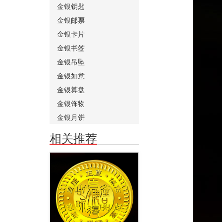
金银钥匙
金银邮票
金银卡片
金银书签
金银吊坠
金银如意
金银算盘
金银饰物
金银月饼
相关推荐