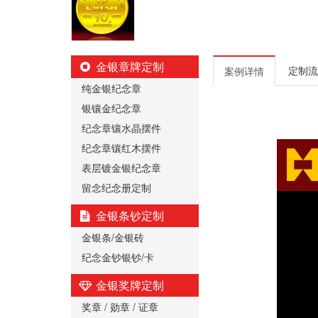
金银章牌定制
定制流
案例详情
纯金银纪念章
银镶金纪念章
纪念章镶水晶摆件
纪念章镶红木摆件
表层镀金银纪念章
留念纪念册定制
金银条钞定制
金银条/金银砖
纪念金钞银钞/卡
金银奖牌定制
奖章 / 勋章 / 证章