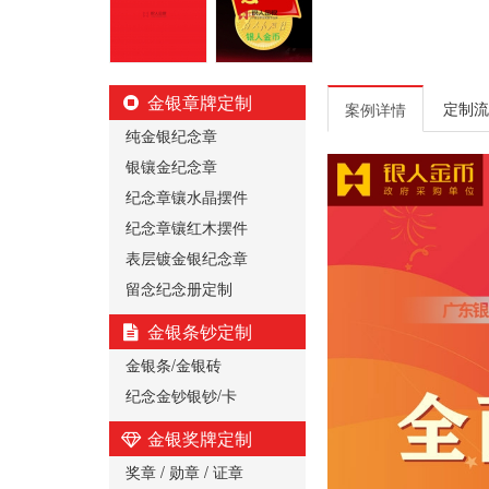
金银章牌定制
定制流
案例详情
纯金银纪念章
银镶金纪念章
纪念章镶水晶摆件
纪念章镶红木摆件
表层镀金银纪念章
留念纪念册定制
金银条钞定制
金银条/金银砖
纪念金钞银钞/卡
金银奖牌定制
奖章 / 勋章 / 证章