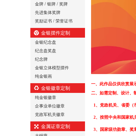
金牌 / 银牌 / 奖牌
先进集体奖牌
奖励证书 / 荣誉证书
金银摆件定制
金银纪念盘
纪念盘奖盘
纪念牌
金银立体模型摆件
纯金银画
一、
此作品仅供欣赏展
金银徽章定制
二、
如需定制、设计、
纯金银徽章
企事业单位徽章
1、党政机关、省委（
党政军机关徽章
2、按照中央和国家机
金属证章定制
3、国家级功勋章、奖
大铜章