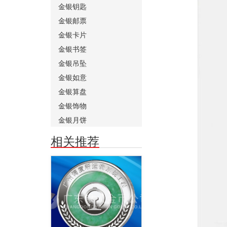
金银钥匙
金银邮票
金银卡片
金银书签
金银吊坠
金银如意
金银算盘
金银饰物
金银月饼
相关推荐