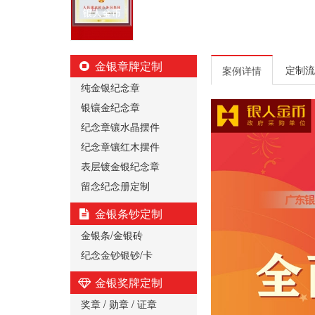
金银章牌定制
定制流
案例详情
纯金银纪念章
银镶金纪念章
纪念章镶水晶摆件
纪念章镶红木摆件
表层镀金银纪念章
留念纪念册定制
金银条钞定制
金银条/金银砖
纪念金钞银钞/卡
金银奖牌定制
奖章 / 勋章 / 证章