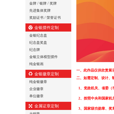
金牌 / 银牌 / 奖牌
先进集体奖牌
奖励证书 / 荣誉证书
金银摆件定制
金银纪念盘
纪念盘奖盘
纪念牌
金银立体模型摆件
纯金银画
一、
此作品仅供欣赏展
金银徽章定制
二、
如需定制、设计、
纯金银徽章
企业徽章
1、党政机关、省委（
单位徽章
2、按照中央和国家机
金属证章定制
3、国家级功勋章、奖
大铜章