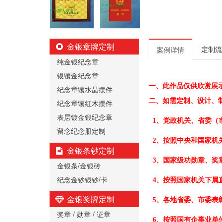
金银章牌定制
定制流
案例详情
纯金银纪念章
银镶金纪念章
一、
此作品仅供欣赏展
纪念章镶水晶摆件
二、
如需定制、设计、
纪念章镶红木摆件
表层镀金银纪念章
1、党政机关、省委（
留念纪念册定制
2、按照中央和国家机
金银条钞定制
3、国家级功勋章、奖
金银条/金银砖
纪念金钞银钞/卡
4、按照国家机关下属
金银奖牌定制
5、各地省委、市委表
奖章 / 勋章 / 证章
6、按照国有企事业单