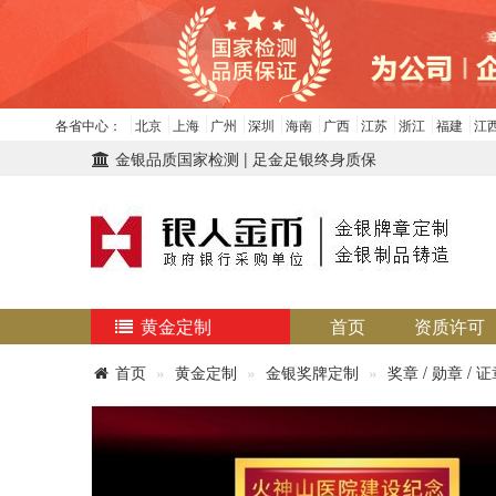
各省中心：
北京
上海
广州
深圳
海南
广西
江苏
浙江
福建
江
金银品质国家检测 | 足金足银终身质保
黄金定制
首页
资质许可
首页
黄金定制
金银奖牌定制
奖章 / 勋章 / 