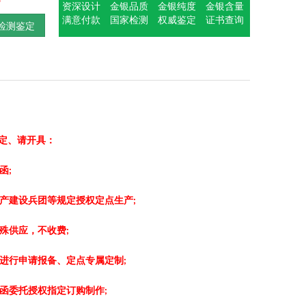
资深设计
金银品质
金银纯度
金银含量
满意付款
国家检测
权威鉴定
证书查询
检测鉴定
定、请开具：
函
;
产建设兵团等规定授权定点生产
;
殊供应，不收费
;
进行申请报备、定点专属定制
;
函委托授权指定订购制作
;