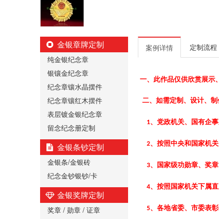
金银章牌定制
定制流程
案例详情
纯金银纪念章
银镶金纪念章
一、此作品仅供欣赏展示
纪念章镶水晶摆件
纪念章镶红木摆件
二、如需定制、设计、制
表层镀金银纪念章
、党政机关、国有企事
1
留念纪念册定制
、按照中央和国家机关
2
金银条钞定制
金银条/金银砖
、国家级功勋章、奖章
3
纪念金钞银钞/卡
、按照国家机关下属直
4
金银奖牌定制
、各地省委、市委表彰
奖章 / 勋章 / 证章
5