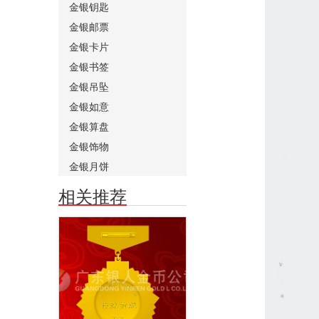
金银钥匙
金银邮票
金银卡片
金银书签
金银吊坠
金银如意
金银算盘
金银饰物
金银月饼
相关推荐