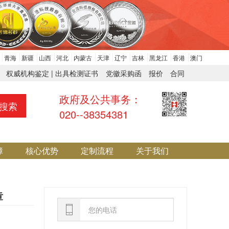
青海
新疆
山西
河北
内蒙古
天津
辽宁
吉林
黑龙江
香港
澳门
权威机构鉴定 | 出具检测证书
党徽采购函
报价
合同
政府及公共事务：
搜索
020--38354381
障
核心优势
定制流程
关于我们
章