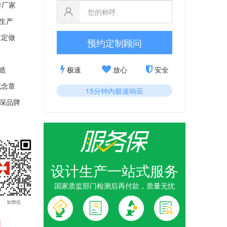
作厂家
生产
章定做
预约定制顾问
极速
放心
安全
造
纪念
章
15分钟内极速响应
深品牌
设计生产一站式服务
国家质监部门检测后再付款，质量无忧
章_
情奖
抗击
1