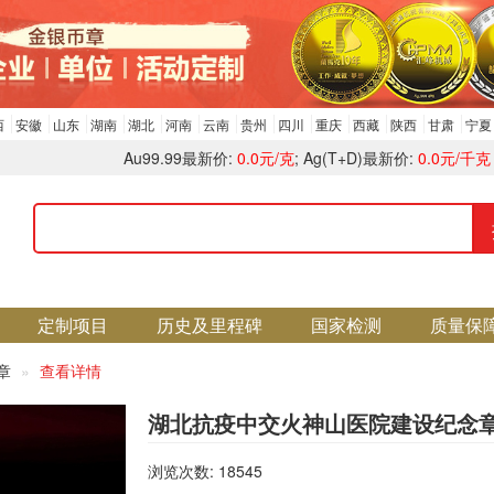
西
安徽
山东
湖南
湖北
河南
云南
贵州
四川
重庆
西藏
陕西
甘肃
宁夏
Au99.99最新价:
0.0元/克
; Ag(T+D)最新价:
0.0元/千克
定制项目
历史及里程碑
国家检测
质量保
证章
查看详情
湖北抗疫中交火神山医院建设纪念
浏览次数: 18545