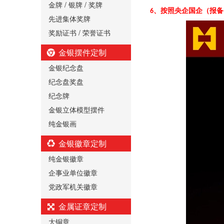
金牌 / 银牌 / 奖牌
、按照央企国企（报备
6
先进集体奖牌
奖励证书 / 荣誉证书
金银摆件定制
金银纪念盘
纪念盘奖盘
纪念牌
金银立体模型摆件
纯金银画
金银徽章定制
纯金银徽章
企事业单位徽章
党政军机关徽章
金属证章定制
大铜章