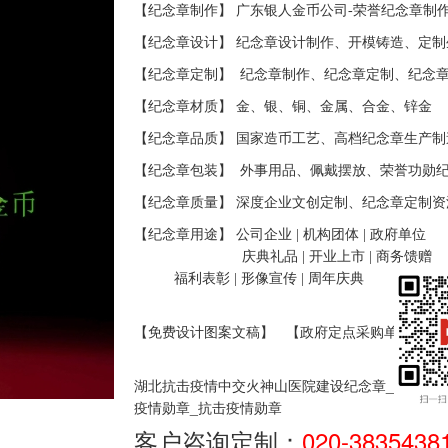
【纪念章制作】 广东银人金币公司-荣誉纪念章制
【纪念章设计】 纪念章设计制作、开模铸造、定制
【纪念章定制】
纪念
章制作、纪念章定制、纪念
【纪念章材质】 金、银、铜、金属、合金、锌金
【纪念章品质】 国家造币工艺、高档
纪念
章生产制
【纪念章包装】
外事用品、佩戴摆放、荣誉功勋
【纪念章质量】 深度企业文创定制、纪念章定制资
【纪念章用途】 公司企业
|
机构团体
|
政府单位
庆典礼品
|
开业上市
|
商务馈赠
福利表彰
|
形像宣传
|
周年庆典
【免费设计图案文稿】
【政府定点采购单位】
_
湖北抗击疫情中交火神山医院建设纪念章
抗击疫
章_
疫情勋
抗击疫情勋章
客户咨询定制：
020-3835438