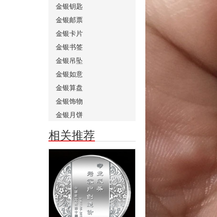
金银钥匙
金银邮票
金银卡片
金银书签
金银吊坠
金银如意
金银算盘
金银饰物
金银月饼
相关推荐