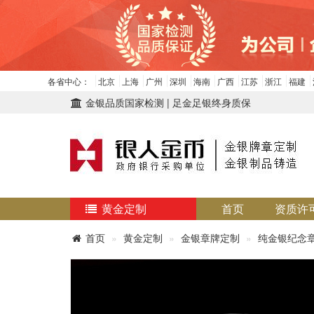
各省中心：
北京
上海
广州
深圳
海南
广西
江苏
浙江
福建
金银品质国家检测 | 足金足银终身质保
黄金定制
首页
资质许
首页
黄金定制
金银章牌定制
纯金银纪念