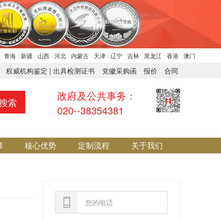
青海
新疆
山西
河北
内蒙古
天津
辽宁
吉林
黑龙江
香港
澳门
权威机构鉴定 | 出具检测证书
党徽采购函
报价
合同
政府及公共事务：
搜索
020--38354381
障
核心优势
定制流程
关于我们