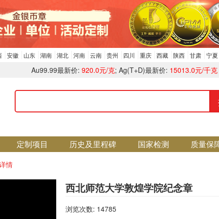
西
安徽
山东
湖南
湖北
河南
云南
贵州
四川
重庆
西藏
陕西
甘肃
宁夏
Au99.99最新价:
920.0元/克
; Ag(T+D)最新价:
15013.0元/千克
定制项目
历史及里程碑
国家检测
质量保
详情
西北师范大学敦煌学院纪念章
浏览次数: 14785