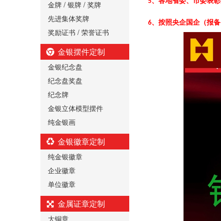
、各地省委、市委表彰
5
金牌 / 银牌 / 奖牌
先进集体奖牌
、按照央企国企（报备
6
奖励证书 / 荣誉证书
金银摆件定制
金银纪念盘
纪念盘奖盘
纪念牌
金银立体模型摆件
纯金银画
金银徽章定制
纯金银徽章
企业徽章
单位徽章
金属证章定制
大铜章