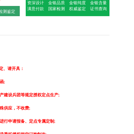
资深设计
金银品质
金银纯度
金银含量
满意付款
国家检测
权威鉴定
证书查询
检测鉴定
定、请开具：
函
;
产建设兵团等规定授权定点生产
;
殊供应，不收费
;
进行申请报备、定点专属定制
;