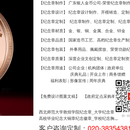
【纪念章制作】 广东银人金币公司-荣誉纪念章制
【纪念章设计】 纪念章设计制作、开模铸造、定制
【纪念章定制】
纪念
章制作、纪念章定制、纪念
【纪念章材质】 金、银、铜、金属、合金、锌金
【纪念章品质】 国家造币工艺、高档
纪念
章生产制
【纪念章包装】
外事用品、佩戴摆放、荣誉功勋
【纪念章质量】 深度企业文创定制、纪念章定制资
【纪念章用途】 公司企业
|
机构团体
|
政府单位
庆典礼品
|
开业上市
|
商务馈赠
福利表彰
|
形像宣传
|
周年庆典
【免费设计图案文稿】
【政府定点采购单位】
_大学纪念章_师生聚
西北师范大学敦煌学院纪念章
高校毕业纪念大铜章纪念徽章_学校纪念胸章
客户咨询定制：
020-3835438