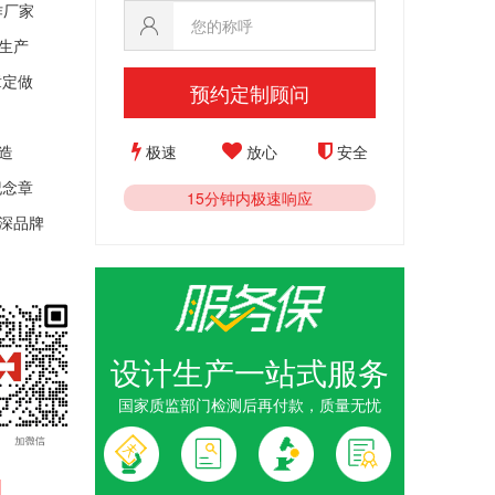
作厂家
生产
章定做
预约定制顾问
极速
放心
安全
造
纪念
章
15分钟内极速响应
深品牌
设计生产一站式服务
国家质监部门检测后再付款，质量无忧
会纪念章_
1