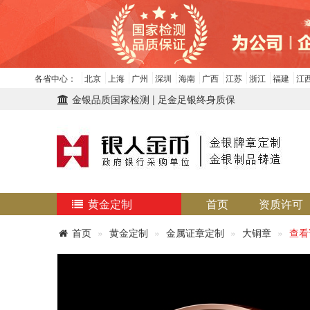
各省中心：
北京
上海
广州
深圳
海南
广西
江苏
浙江
福建
江
金银品质国家检测 | 足金足银终身质保
黄金定制
首页
资质许可
首页
黄金定制
金属证章定制
大铜章
查看