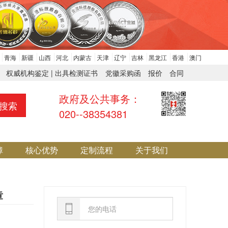
青海
新疆
山西
河北
内蒙古
天津
辽宁
吉林
黑龙江
香港
澳门
权威机构鉴定 | 出具检测证书
党徽采购函
报价
合同
政府及公共事务：
搜索
020--38354381
障
核心优势
定制流程
关于我们
章