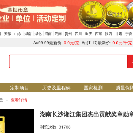
西
安徽
山东
湖南
湖北
河南
云南
贵州
四川
重庆
西藏
陕西
甘肃
宁夏
Au99.99最新价:
0.0元/克
; Ag(T+D)最新价:
0.0元/千克
定制项目
历史及里程碑
国家检测
质量保
证章
查看详情
湖南长沙湘江集团杰出贡献奖章勋
浏览次数: 31708