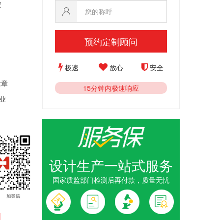
家
预约定制顾问
极速
放心
安全
念
章
15分钟内极速响应
业
设计生产一站式服务
杰出贡献奖
国家质监部门检测后再付款，质量无忧
十年员工奖
1