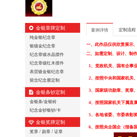
金银章牌定制
定制流程
案例详情
纯金银纪念章
一、
此作品仅供欣赏展示
银镶金纪念章
纪念章镶水晶摆件
二、
如需定制、设计、制
纪念章镶红木摆件
1、党政机关、国有企事
表层镀金银纪念章
2、按照中央和国家机关
留念纪念册定制
3、国家级功勋章、奖章
金银条钞定制
金银条/金银砖
4、按照国家机关下属直
纪念金钞银钞/卡
5、各地省委、市委表彰
金银奖牌定制
6、按照央企国企（报备
奖章 / 勋章 / 证章