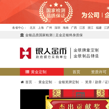
各省中心：
北京
上海
广州
深圳
海南
广西
江苏
浙江
福建
江
金银品质国家检测 | 足金足银终身质保
黄金定制
首页
资质许可
首页
黄金定制
金银奖牌定制
奖章 / 勋章 / 