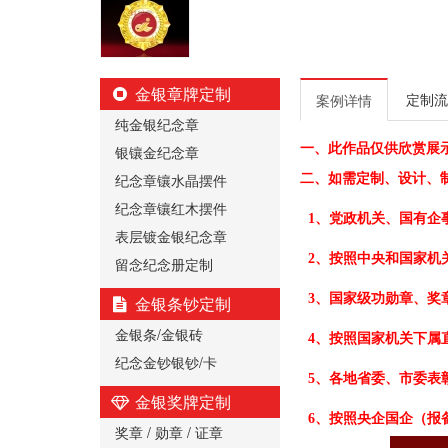
金银章牌定制
定制流
案例详情
纯金银纪念章
一、
此作品仅供欣赏展
银镶金纪念章
纪念章镶水晶摆件
二、
如需定制、设计、
纪念章镶红木摆件
1、党政机关、国有企
表层镀金银纪念章
2、按照中央和国家机
留念纪念册定制
3、国家级功勋章、奖
金银条钞定制
金银条/金银砖
4、按照国家机关下属
纪念金钞银钞/卡
5、各地省委、市委表
金银奖牌定制
6、按照央企国企（报
奖章 / 勋章 / 证章