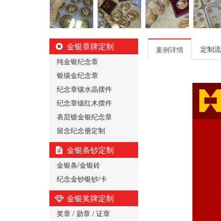
金银章牌定制
定制流
案例详情
纯金银纪念章
银镶金纪念章
纪念章镶水晶摆件
纪念章镶红木摆件
表层镀金银纪念章
留念纪念册定制
金银条钞定制
金银条/金银砖
纪念金钞银钞/卡
金银奖牌定制
奖章 / 勋章 / 证章