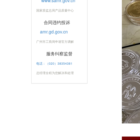
www.samr.gov.cn
国家质监总局产品质量中心
合同违约投诉
amr.gd.gov.cn
广州市工商局申请官方调解
服务纠察监督
电话：（020）38354381
总经理全程为您解决和处理