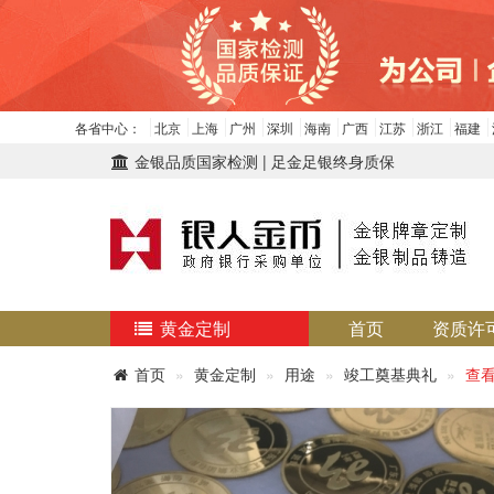
各省中心：
北京
上海
广州
深圳
海南
广西
江苏
浙江
福建
金银品质国家检测 | 足金足银终身质保
黄金定制
首页
资质许
首页
黄金定制
用途
竣工奠基典礼
查