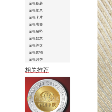
金银钥匙
金银邮票
金银卡片
金银书签
金银吊坠
金银如意
金银算盘
金银饰物
金银月饼
相关推荐