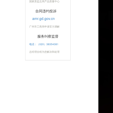
国家质监总局产品质量中心
合同违约投诉
amr.gd.gov.cn
广州市工商局申请官方调解
服务纠察监督
电话：（020）38354381
总经理全程为您解决和处理