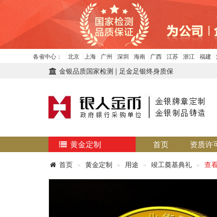
各省中心：
北京
上海
广州
深圳
海南
广西
江苏
浙江
福建
金银品质国家检测 | 足金足银终身质保
黄金定制
首页
资质许
首页
黄金定制
用途
竣工奠基典礼
查