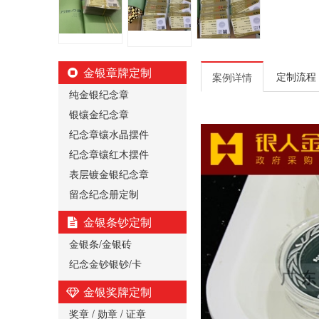
金银章牌定制
定制流程
案例详情
纯金银纪念章
银镶金纪念章
纪念章镶水晶摆件
纪念章镶红木摆件
表层镀金银纪念章
留念纪念册定制
金银条钞定制
金银条/金银砖
纪念金钞银钞/卡
金银奖牌定制
奖章 / 勋章 / 证章