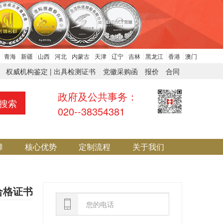
青海
新疆
山西
河北
内蒙古
天津
辽宁
吉林
黑龙江
香港
澳门
权威机构鉴定 | 出具检测证书
党徽采购函
报价
合同
政府及公共事务：
搜索
020--38354381
障
核心优势
定制流程
关于我们
合格证书