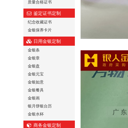
质量合格证书
鉴定证书定制
纪念收藏证书
金银保养卡片
日用金银定制
金银条
金银章
金银盘
金银元宝
金银如意
金银餐具
金银画
银月饼银台历
金银水杯
商务金银定制