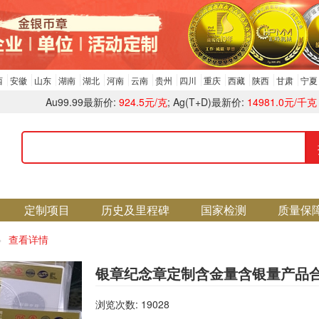
西
安徽
山东
湖南
湖北
河南
云南
贵州
四川
重庆
西藏
陕西
甘肃
宁夏
Au99.99最新价:
924.5元/克
; Ag(T+D)最新价:
14981.0元/千克
定制项目
历史及里程碑
国家检测
质量保
查看详情
银章纪念章定制含金量含银量产品
浏览次数: 19028