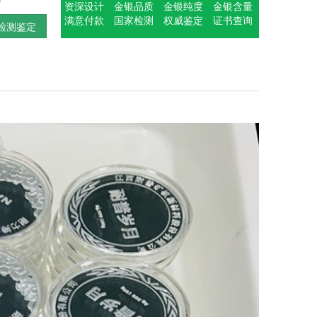
资深设计
金银品质
金银纯度
金银含量
满意付款
国家检测
权威鉴定
证书查询
检测鉴定