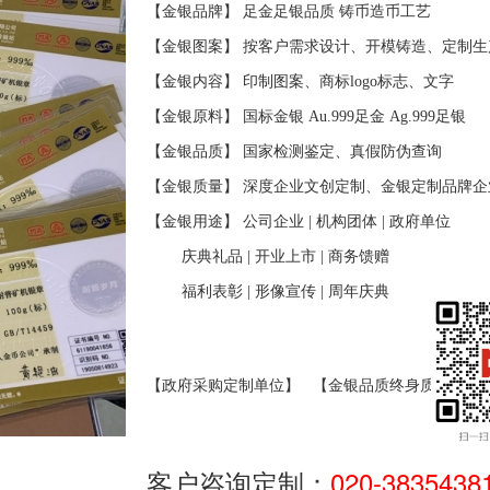
【金银品牌】 足金足银品质
铸币造币工艺
【金银图案】 按客户需求设计、开模铸造、定制生
【金银内容】 印制图案、商标
logo
标志、文字
【金银原料】 国标金银
Au.999
足金
Ag.999
足银
【金银品质】 国家检测鉴定、真假防伪查询
【金银质量】 深度企业文创定制、金银定制品牌企
【金银用途】 公司企业
|
机构团体
|
政府单位
庆典礼品
|
开业上市
|
商务馈赠
福利表彰
|
形像宣传
|
周年庆典
【政府采购定制单位】
【金银品质终身质保】
客户咨询定制：
020-3835438