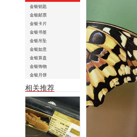
金银钥匙
金银邮票
金银卡片
金银书签
金银吊坠
金银如意
金银算盘
金银饰物
金银月饼
相关推荐