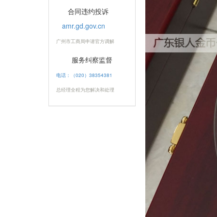
合同违约投诉
amr.gd.gov.cn
广州市工商局申请官方调解
服务纠察监督
电话：（020）38354381
总经理全程为您解决和处理