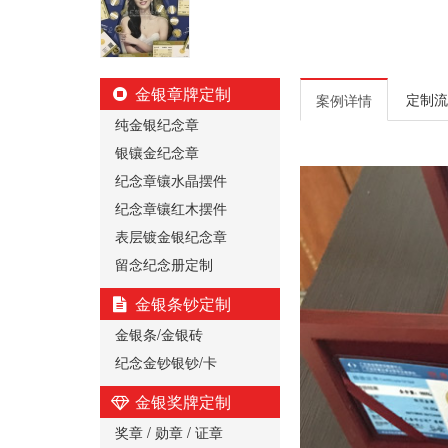
金银章牌定制
定制流
案例详情
纯金银纪念章
银镶金纪念章
纪念章镶水晶摆件
纪念章镶红木摆件
表层镀金银纪念章
留念纪念册定制
金银条钞定制
金银条/金银砖
纪念金钞银钞/卡
金银奖牌定制
奖章 / 勋章 / 证章