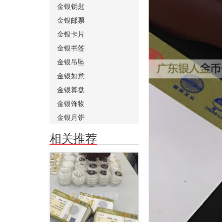
金银钥匙
金银邮票
金银卡片
金银书签
金银吊坠
金银如意
金银算盘
金银饰物
金银月饼
相关推荐