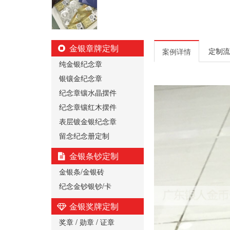
金银章牌定制
定制流
案例详情
纯金银纪念章
银镶金纪念章
纪念章镶水晶摆件
纪念章镶红木摆件
表层镀金银纪念章
留念纪念册定制
金银条钞定制
金银条/金银砖
纪念金钞银钞/卡
金银奖牌定制
奖章 / 勋章 / 证章