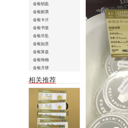
金银钥匙
金银邮票
金银卡片
金银书签
金银吊坠
金银如意
金银算盘
金银饰物
金银月饼
相关推荐