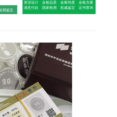
资深设计
金银品质
金银纯度
金银含量
满意付款
国家检测
权威鉴定
证书查询
检测鉴定