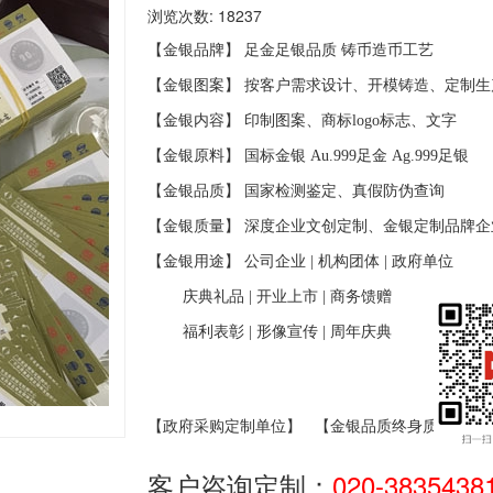
浏览次数: 18237
【金银品牌】 足金足银品质
铸币造币工艺
【金银图案】 按客户需求设计、开模铸造、定制生
【金银内容】 印制图案、商标
logo
标志、文字
【金银原料】 国标金银
Au.999
足金
Ag.999
足银
【金银品质】 国家检测鉴定、真假防伪查询
【金银质量】 深度企业文创定制、金银定制品牌企
【金银用途】 公司企业
|
机构团体
|
政府单位
庆典礼品
|
开业上市
|
商务馈赠
福利表彰
|
形像宣传
|
周年庆典
【政府采购定制单位】
【金银品质终身质保】
客户咨询定制：
020-3835438