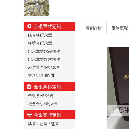
金银章牌定制
定制流程
案例详情
纯金银纪念章
银镶金纪念章
纪念章镶水晶摆件
纪念章镶红木摆件
表层镀金银纪念章
留念纪念册定制
金银条钞定制
金银条/金银砖
纪念金钞银钞/卡
金银奖牌定制
奖章 / 勋章 / 证章