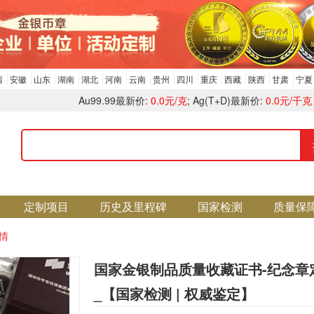
西
安徽
山东
湖南
湖北
河南
云南
贵州
四川
重庆
西藏
陕西
甘肃
宁夏
Au99.99最新价:
0.0元/克
; Ag(T+D)最新价:
0.0元/千克
定制项目
历史及里程碑
国家检测
质量保
情
国家金银制品质量收藏证书-纪念章
_【国家检测 | 权威鉴定】