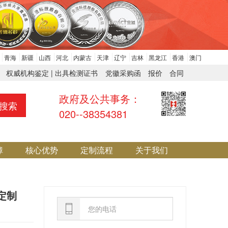
青海
新疆
山西
河北
内蒙古
天津
辽宁
吉林
黑龙江
香港
澳门
权威机构鉴定 | 出具检测证书
党徽采购函
报价
合同
政府及公共事务：
搜索
020--38354381
障
核心优势
定制流程
关于我们
定制