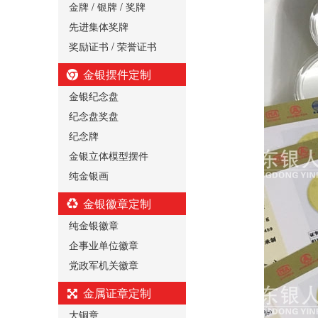
金牌 / 银牌 / 奖牌
先进集体奖牌
奖励证书 / 荣誉证书
金银摆件定制
金银纪念盘
纪念盘奖盘
纪念牌
金银立体模型摆件
纯金银画
金银徽章定制
纯金银徽章
企事业单位徽章
党政军机关徽章
金属证章定制
大铜章