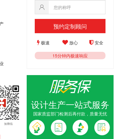
产
预约定制顾问
极速
放心
安全
15分钟内极速响应
业
设计生产一站式服务
国家质监部门检测后再付款，质量无忧
1