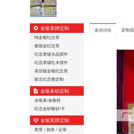
金银章牌定制
定制流
案例详情
纯金银纪念章
银镶金纪念章
纪念章镶水晶摆件
纪念章镶红木摆件
表层镀金银纪念章
留念纪念册定制
金银条钞定制
金银条/金银砖
纪念金钞银钞/卡
金银奖牌定制
奖章 / 勋章 / 证章