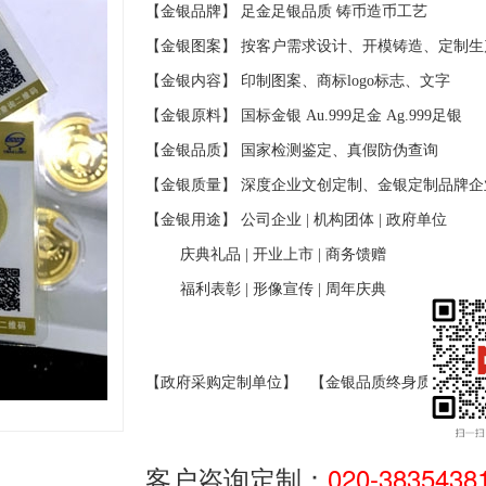
【金银品牌】 足金足银品质
铸币造币工艺
【金银图案】 按客户需求设计、开模铸造、定制生
【金银内容】 印制图案、商标
logo
标志、文字
【金银原料】 国标金银
Au.999
足金
Ag.999
足银
【金银品质】 国家检测鉴定、真假防伪查询
【金银质量】 深度企业文创定制、金银定制品牌企
【金银用途】 公司企业
|
机构团体
|
政府单位
庆典礼品
|
开业上市
|
商务馈赠
福利表彰
|
形像宣传
|
周年庆典
【政府采购定制单位】
【金银品质终身质保】
客户咨询定制：
020-3835438