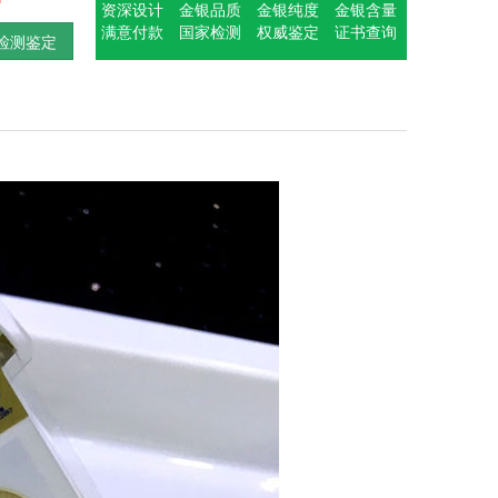
资深设计
金银品质
金银纯度
金银含量
满意付款
国家检测
权威鉴定
证书查询
检测鉴定