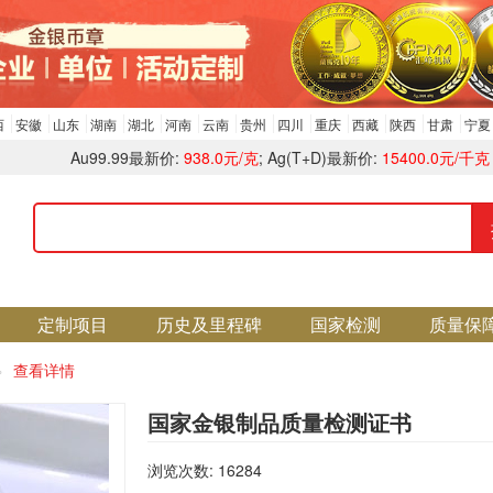
西
安徽
山东
湖南
湖北
河南
云南
贵州
四川
重庆
西藏
陕西
甘肃
宁夏
Au99.99最新价:
938.0元/克
; Ag(T+D)最新价:
15400.0元/千克
定制项目
历史及里程碑
国家检测
质量保
查看详情
国家金银制品质量检测证书
浏览次数: 16284