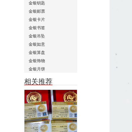
金银钥匙
金银邮票
金银卡片
金银书签
金银吊坠
金银如意
金银算盘
金银饰物
金银月饼
相关推荐