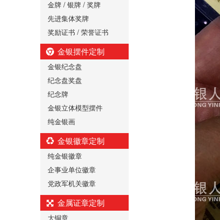
金牌 / 银牌 / 奖牌
先进集体奖牌
奖励证书 / 荣誉证书
金银摆件定制
金银纪念盘
纪念盘奖盘
纪念牌
金银立体模型摆件
纯金银画
金银徽章定制
纯金银徽章
企事业单位徽章
党政军机关徽章
金属证章定制
大铜章