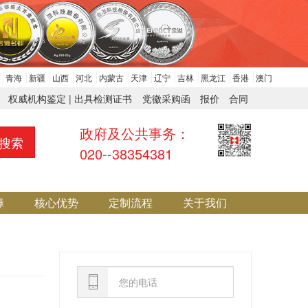
青海
新疆
山西
河北
内蒙古
天津
辽宁
吉林
黑龙江
香港
澳门
权威机构鉴定 | 出具检测证书
党徽采购函
报价
合同
政府及公共事务：
搜索
020--38354381
障
核心优势
定制流程
关于我们