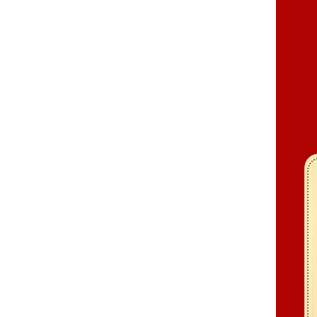
国家质监总局产品质量中心
合同违约投诉
amr.gd.gov.cn
广州市工商局申请官方调解
服务纠察监督
电话：（020）38354381
总经理全程为您解决和处理