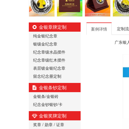
金银章牌定制
定制流
案例详情
纯金银纪念章
广东银
银镶金纪念章
纪念章镶水晶摆件
纪念章镶红木摆件
表层镀金银纪念章
留念纪念册定制
金银条钞定制
金银条/金银砖
纪念金钞银钞/卡
金银奖牌定制
奖章 / 勋章 / 证章