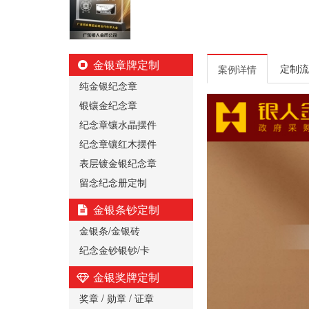
金银章牌定制
定制流
案例详情
纯金银纪念章
银镶金纪念章
纪念章镶水晶摆件
纪念章镶红木摆件
表层镀金银纪念章
留念纪念册定制
金银条钞定制
金银条/金银砖
纪念金钞银钞/卡
金银奖牌定制
奖章 / 勋章 / 证章