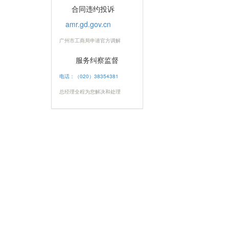
合同违约投诉
amr.gd.gov.cn
广州市工商局申请官方调解
服务纠察监督
电话：（020）38354381
总经理全程为您解决和处理