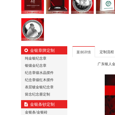
金银章牌定制
定制流程
案例详情
纯金银纪念章
广东银人
银镶金纪念章
纪念章镶水晶摆件
纪念章镶红木摆件
表层镀金银纪念章
留念纪念册定制
金银条钞定制
金银条/金银砖