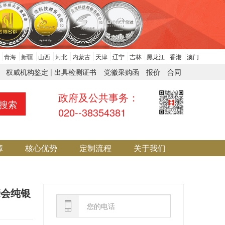
青海
新疆
山西
河北
内蒙古
天津
辽宁
吉林
黑龙江
香港
澳门
权威机构鉴定 | 出具检测证书
党徽采购函
报价
合同
政府及公共事务：
搜索
020--38354381
障
核心优势
定制流程
关于我们
亲会纯银