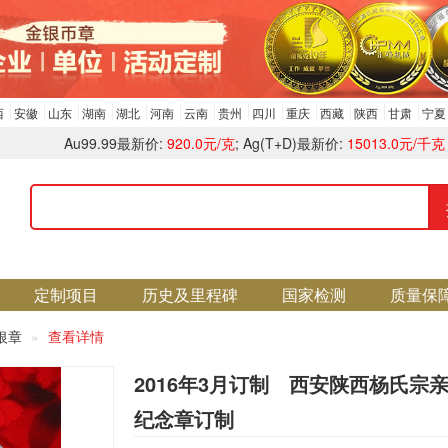
西
安徽
山东
湖南
湖北
河南
云南
贵州
四川
重庆
西藏
陕西
甘肃
宁夏
Au99.99最新价:
920.0元/克
; Ag(T+D)最新价:
15013.0元/千克
定制项目
历史及里程碑
国家检测
质量保
银章
查看详情
2016年3月订制 西安陕西杨氏宗
纪念章订制