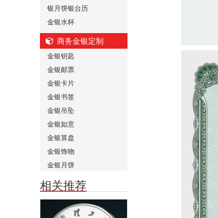
银月饼银台历
金银水杯
商务金银定制
金银钥匙
金银邮票
金银卡片
金银书签
金银吊坠
金银如意
金银算盘
金银饰物
金银月饼
相关推荐