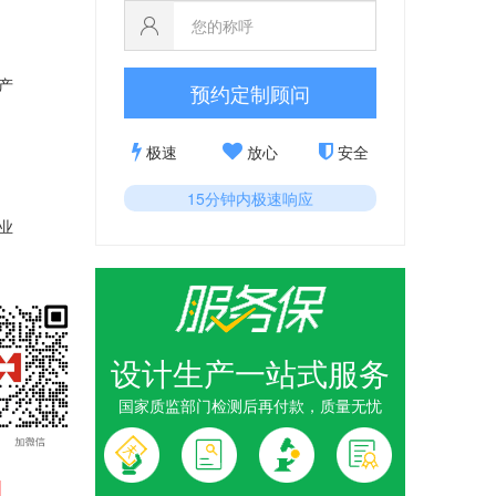
产
预约定制顾问
极速
放心
安全
15分钟内极速响应
业
设计生产一站式服务
国家质监部门检测后再付款，质量无忧
1