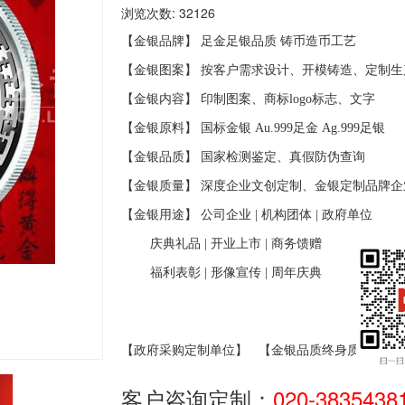
浏览次数: 32126
【金银品牌】 足金足银品质
铸币造币工艺
【金银图案】 按客户需求设计、开模铸造、定制生
【金银内容】 印制图案、商标
logo
标志、文字
【金银原料】 国标金银
Au.999
足金
Ag.999
足银
【金银品质】 国家检测鉴定、真假防伪查询
【金银质量】 深度企业文创定制、金银定制品牌企
【金银用途】 公司企业
|
机构团体
|
政府单位
庆典礼品
|
开业上市
|
商务馈赠
福利表彰
|
形像宣传
|
周年庆典
【政府采购定制单位】
【金银品质终身质保】
客户咨询定制：
020-3835438