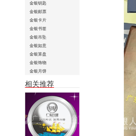
金银钥匙
金银邮票
金银卡片
金银书签
金银吊坠
金银如意
金银算盘
金银饰物
金银月饼
相关推荐