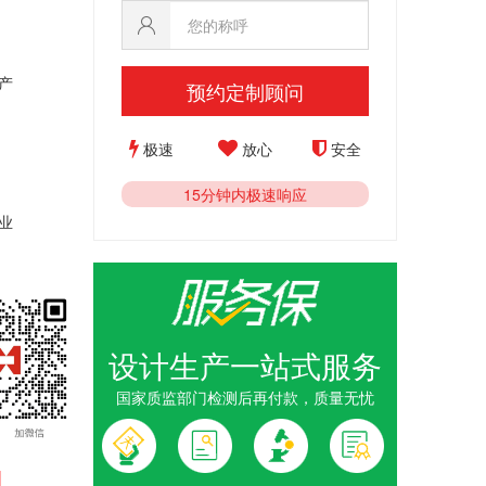
产
预约定制顾问
极速
放心
安全
15分钟内极速响应
业
设计生产一站式服务
国家质监部门检测后再付款，质量无忧
1