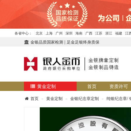
各省中心：
北京
上海
广州
深圳
海南
广西
江苏
浙江
福建
江
金银品质国家检测 | 足金足银终身质保
黄金定制
首页
资质许可
首页
黄金定制
金银纪念章定制
纯银纪念章/ 