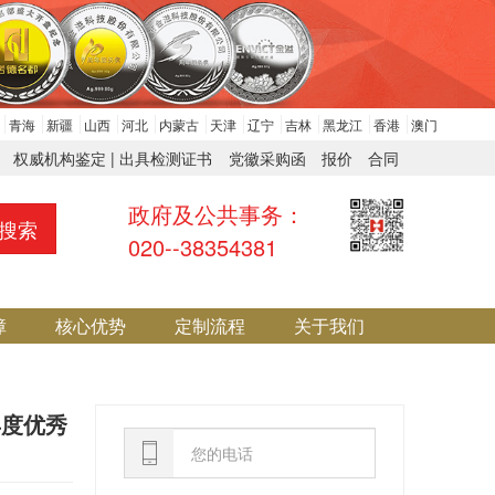
青海
新疆
山西
河北
内蒙古
天津
辽宁
吉林
黑龙江
香港
澳门
权威机构鉴定 | 出具检测证书
党徽采购函
报价
合同
政府及公共事务：
搜索
020--38354381
障
核心优势
定制流程
关于我们
年度优秀