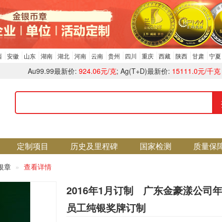
西
安徽
山东
湖南
湖北
河南
云南
贵州
四川
重庆
西藏
陕西
甘肃
宁夏
Au99.99最新价:
924.06元/克
; Ag(T+D)最新价:
15111.0元/千克
定制项目
历史及里程碑
国家检测
质量保
银章
查看详情
2016年1月订制 广东金豪漾公司
员工纯银奖牌订制