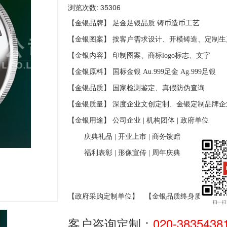
浏览次数: 35306
【金银品牌】 足金足银品质
铸币造币工艺
【金银图案】 按客户需求设计、开模铸造、定制生
【金银内容】 印制图案、商标
logo
标志、文字
【金银原料】 国标金银
Au.999
足金
Ag.999
足银
【金银品质】 国家检测鉴定、真假防伪查询
【金银质量】 深度企业文创定制、金银定制品牌企
【金银用途】 公司企业
|
机构团体
|
政府单位
庆典礼品
|
开业上市
|
商务馈赠
福利表彰
|
形像宣传
|
周年庆典
【政府采购定制单位】
【金银品质终身质保】
客户咨询定制：
020-3835438