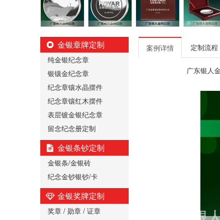
金银章牌定制
定制流程
案例详情
纯金银纪念章
广东银人
银镶金纪念章
纪念章镶水晶摆件
纪念章镶红木摆件
表层镀金银纪念章
留念纪念册定制
金银条钞定制
金银条/金银砖
纪念金钞银钞/卡
金银奖牌定制
奖章 / 勋章 / 证章