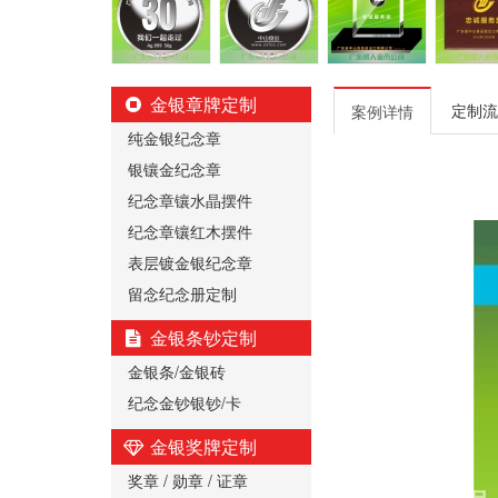
金银章牌定制
定制流
案例详情
纯金银纪念章
银镶金纪念章
纪念章镶水晶摆件
纪念章镶红木摆件
表层镀金银纪念章
留念纪念册定制
金银条钞定制
金银条/金银砖
纪念金钞银钞/卡
金银奖牌定制
奖章 / 勋章 / 证章