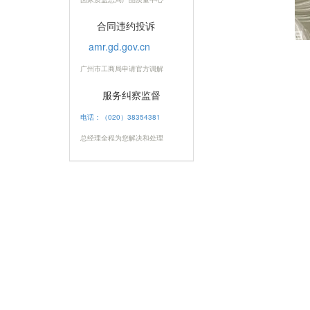
合同违约投诉
amr.gd.gov.cn
广州市工商局申请官方调解
服务纠察监督
电话：（020）38354381
总经理全程为您解决和处理