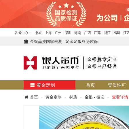
各省中心：
北京
上海
广州
深圳
海南
广西
江苏
浙江
福建
江
金银品质国家检测 | 足金足银终身质保
黄金定制
首页
资质许可
首页
黄金定制
材质
金银 - 镶嵌
查看详情