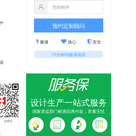
产
预约定制顾问
极速
放心
安全
15分钟内极速响应
业
设计生产一站式服务
国家质监部门检测后再付款，质量无忧
1