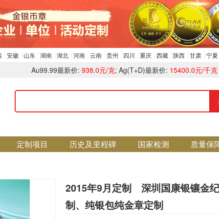
西
安徽
山东
湖南
湖北
河南
云南
贵州
四川
重庆
西藏
陕西
甘肃
宁夏
Au99.99最新价:
938.0元/克
; Ag(T+D)最新价:
15400.0元/千克
定制项目
历史及里程碑
国家检测
质量保
2015年9月定制 深圳国康银镶金
制、纯银包纯金章定制