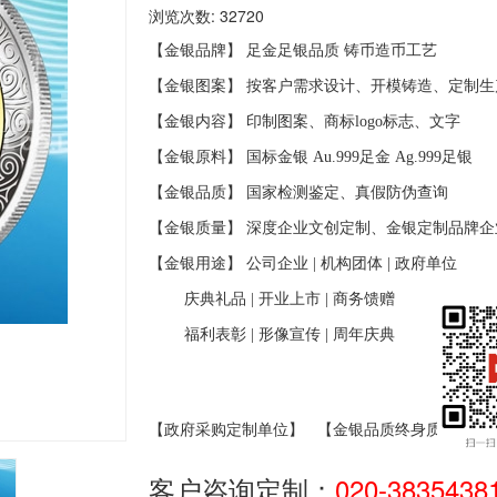
浏览次数: 32720
【金银品牌】 足金足银品质
铸币造币工艺
【金银图案】 按客户需求设计、开模铸造、定制生
【金银内容】 印制图案、商标
logo
标志、文字
【金银原料】 国标金银
Au.999
足金
Ag.999
足银
【金银品质】 国家检测鉴定、真假防伪查询
【金银质量】 深度企业文创定制、金银定制品牌企
【金银用途】 公司企业
|
机构团体
|
政府单位
庆典礼品
|
开业上市
|
商务馈赠
福利表彰
|
形像宣传
|
周年庆典
【政府采购定制单位】
【金银品质终身质保】
客户咨询定制：
020-3835438