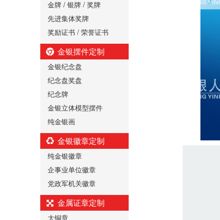
金牌 / 银牌 / 奖牌
先进集体奖牌
奖励证书 / 荣誉证书
金银摆件定制
金银纪念盘
纪念盘奖盘
纪念牌
金银立体模型摆件
纯金银画
金银徽章定制
纯金银徽章
企事业单位徽章
党政军机关徽章
金属证章定制
大铜章