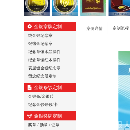
金银章牌定制
定制流程
案例详情
纯金银纪念章
银镶金纪念章
纪念章镶水晶摆件
纪念章镶红木摆件
表层镀金银纪念章
留念纪念册定制
金银条钞定制
金银条/金银砖
纪念金钞银钞/卡
金银奖牌定制
奖章 / 勋章 / 证章