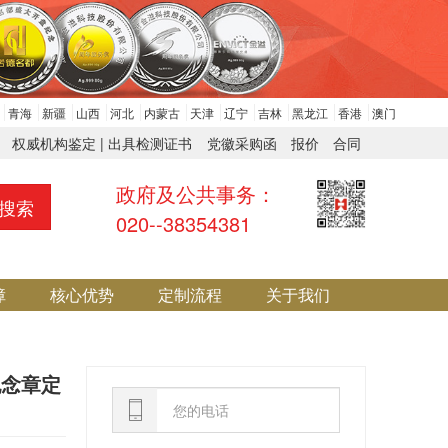
青海
新疆
山西
河北
内蒙古
天津
辽宁
吉林
黑龙江
香港
澳门
权威机构鉴定 | 出具检测证书
党徽采购函
报价
合同
政府及公共事务：
搜索
020--38354381
障
核心优势
定制流程
关于我们
纪念章定