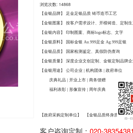
浏览次数: 14868
【金银品牌】 足金足银品质
铸币造币工艺
【金银图案】 按客户需求设计、开模铸造、定制生
【金银内容】 印制图案、商标
logo
标志、文字
【金银原料】 国标金银
Au.999
足金
Ag.999
足银
【金银品质】 国家检测鉴定、真假防伪查询
【金银质量】 深度企业文创定制、金银定制品牌企
【金银用途】 公司企业
|
机构团体
|
政府单位
庆典礼品
|
开业上市
|
商务馈赠
福利表彰
|
形像宣传
|
周年庆典
【政府采购定制单位】
【金银品质终身质保】
客户咨询定制：
020-3835438