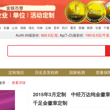
西
安徽
山东
湖南
湖北
河南
云南
贵州
四川
重庆
西藏
陕西
甘肃
宁夏
Au99.99最新价:
920.0元/克
; Ag(T+D)最新价:
15012.0元/千克
定制项目
历史及里程碑
国家检测
质量保
徽章
查看详情
2015年3月定制 中经万达纯金徽
千足金徽章定制