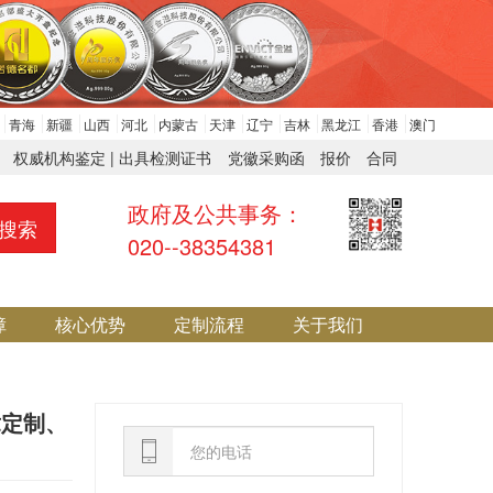
青海
新疆
山西
河北
内蒙古
天津
辽宁
吉林
黑龙江
香港
澳门
权威机构鉴定 | 出具检测证书
党徽采购函
报价
合同
政府及公共事务：
搜索
020--38354381
障
核心优势
定制流程
关于我们
章定制、