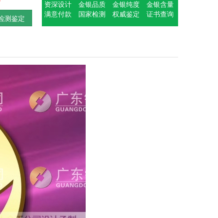
资深设计
金银品质
金银纯度
金银含量
满意付款
国家检测
权威鉴定
证书查询
检测鉴定