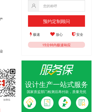
产
预约定制顾问
极速
放心
安全
15分钟内极速响应
业
设计生产一站式服务
国家质监部门检测后再付款，质量无忧
1