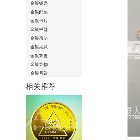
金银钥匙
金银邮票
金银卡片
金银书签
金银吊坠
金银如意
金银算盘
金银饰物
金银月饼
相关推荐