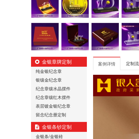
金银章牌定制
定制流
案例详情
纯金银纪念章
银镶金纪念章
纪念章镶水晶摆件
纪念章镶红木摆件
表层镀金银纪念章
留念纪念册定制
金银条钞定制
金银条/金银砖