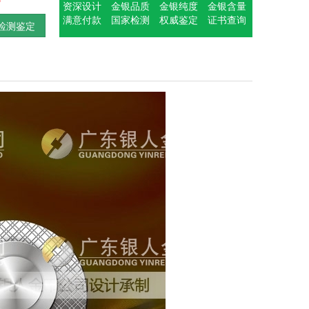
资深设计
金银品质
金银纯度
金银含量
满意付款
国家检测
权威鉴定
证书查询
检测鉴定