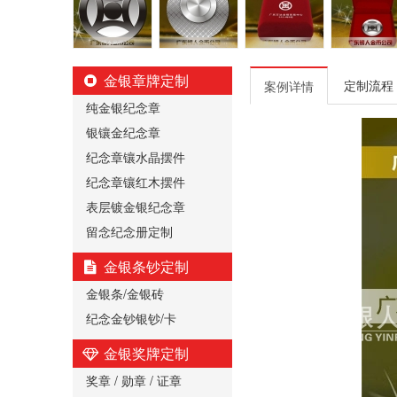
金银章牌定制
定制流程
案例详情
纯金银纪念章
银镶金纪念章
纪念章镶水晶摆件
纪念章镶红木摆件
表层镀金银纪念章
留念纪念册定制
金银条钞定制
金银条/金银砖
纪念金钞银钞/卡
金银奖牌定制
奖章 / 勋章 / 证章