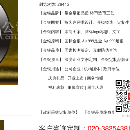
浏览次数: 26445
【金银品牌】 足金足银品质
铸币造币工艺
【金银图案】 按客户需求设计、开模铸造、定制生
【金银内容】 印制图案、商标
logo
标志、文字
【金银原料】 国标金银
Au.999
足金
Ag.999
足银
【金银品质】 国家检测鉴定、真假防伪查询
【金银质量】 深度企业文创定制、金银定制品牌企
【金银用途】 公司企业
|
机构团体
|
政府单位
庆典礼品
|
开业上市
|
商务馈赠
福利表彰
|
形像宣传
|
周年庆典
【政府采购定制单位】
【金银品质终身质保】
客户咨询定制：
020-3835438