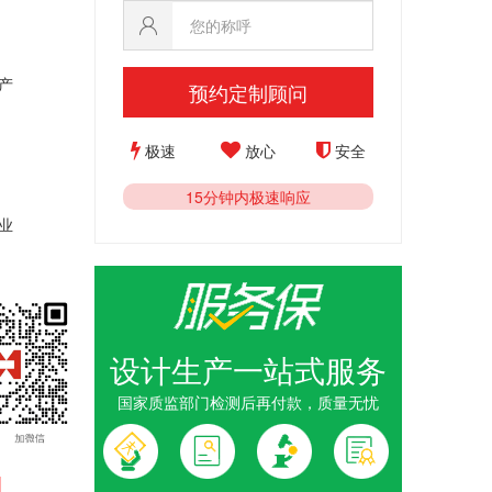
产
预约定制顾问
极速
放心
安全
15分钟内极速响应
业
设计生产一站式服务
国家质监部门检测后再付款，质量无忧
1