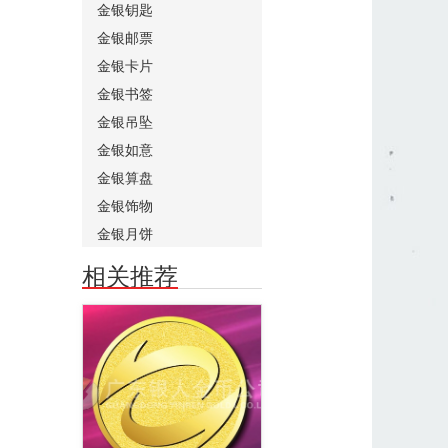
金银钥匙
金银邮票
金银卡片
金银书签
金银吊坠
金银如意
金银算盘
金银饰物
金银月饼
相关推荐