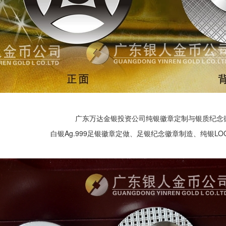
广东万达金银投资公司纯银徽章定制与银质纪念
白银Ag.999足银徽章定做、足银纪念徽章制造、纯银L