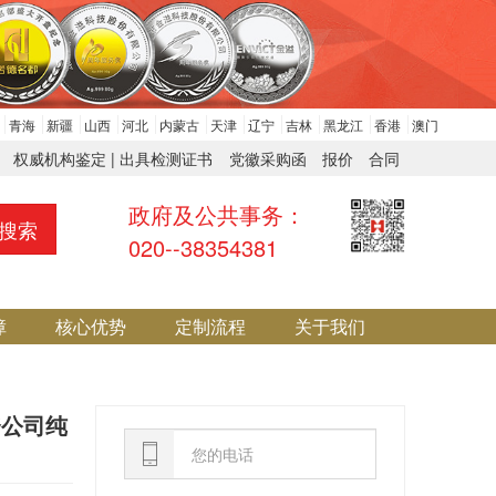
青海
新疆
山西
河北
内蒙古
天津
辽宁
吉林
黑龙江
香港
澳门
权威机构鉴定 | 出具检测证书
党徽采购函
报价
合同
政府及公共事务：
搜索
020--38354381
障
核心优势
定制流程
关于我们
资公司纯