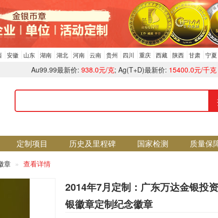
西
安徽
山东
湖南
湖北
河南
云南
贵州
四川
重庆
西藏
陕西
甘肃
宁夏
Au99.99最新价:
938.0元/克
; Ag(T+D)最新价:
15400.0元/千克
定制项目
历史及里程碑
国家检测
质量保
徽章
查看详情
2014年7月定制：广东万达金银投
银徽章定制纪念徽章