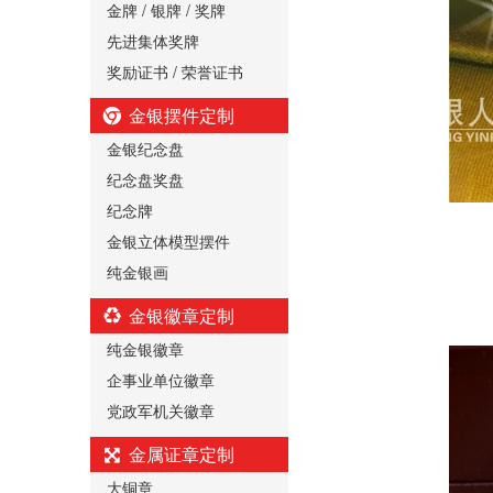
金牌 / 银牌 / 奖牌
先进集体奖牌
奖励证书 / 荣誉证书
金银摆件定制
金银纪念盘
纪念盘奖盘
纪念牌
金银立体模型摆件
纯金银画
金银徽章定制
纯金银徽章
企事业单位徽章
党政军机关徽章
金属证章定制
大铜章