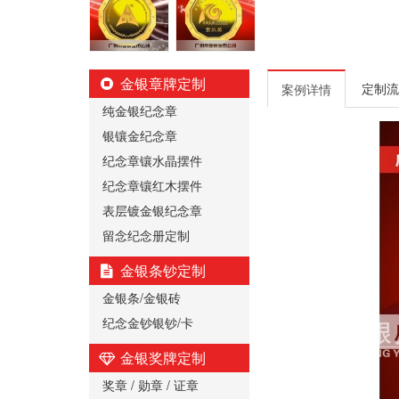
金银章牌定制
定制流
案例详情
纯金银纪念章
银镶金纪念章
纪念章镶水晶摆件
纪念章镶红木摆件
表层镀金银纪念章
留念纪念册定制
金银条钞定制
金银条/金银砖
纪念金钞银钞/卡
金银奖牌定制
奖章 / 勋章 / 证章