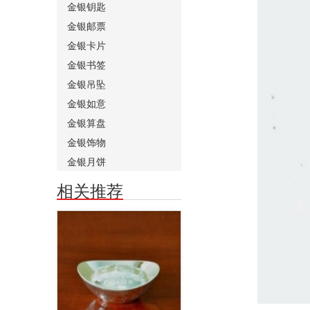
金银钥匙
金银邮票
金银卡片
金银书签
金银吊坠
金银如意
金银算盘
金银饰物
金银月饼
相关推荐