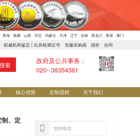
青海
新疆
山西
河北
内蒙古
天津
辽宁
吉林
黑龙江
香港
澳门
权威机构鉴定 | 出具检测证书
党徽采购函
报价
合同
政府及公共事务：
搜索
020--38354381
障
核心优势
定制流程
关于我们
定制、定