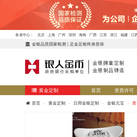
各省中心：
北京
上海
广州
深圳
海南
广西
江苏
浙江
福建
江
金银品质国家检测 | 足金足银终身质保
黄金定制
首页
资质许可
首页
黄金定制
日用金银定制
金银元宝
查