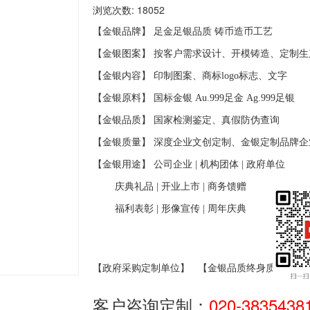
浏览次数: 18052
【金银品牌】 足金足银品质
铸币造币工艺
【金银图案】 按客户需求设计、开模铸造、定制生
【金银内容】 印制图案、商标
logo
标志、文字
【金银原料】 国标金银
Au.999
足金
Ag.999
足银
【金银品质】 国家检测鉴定、真假防伪查询
【金银质量】 深度企业文创定制、金银定制品牌企
【金银用途】 公司企业
|
机构团体
|
政府单位
庆典礼品
|
开业上市
|
商务馈赠
福利表彰
|
形像宣传
|
周年庆典
【政府采购定制单位】
【金银品质终身质保】
客户咨询定制：
020-3835438