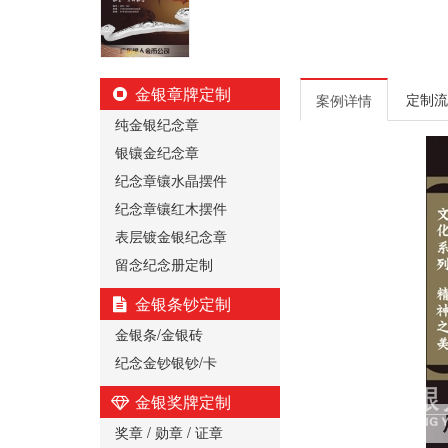
金银章牌定制
定制流
案例详情
纯金银纪念章
银镶金纪念章
纪念章镶水晶摆件
纪念章镶红木摆件
表层镀金银纪念章
留念纪念册定制
金银条钞定制
金银条/金银砖
纪念金钞银钞/卡
金银奖牌定制
奖章 / 勋章 / 证章