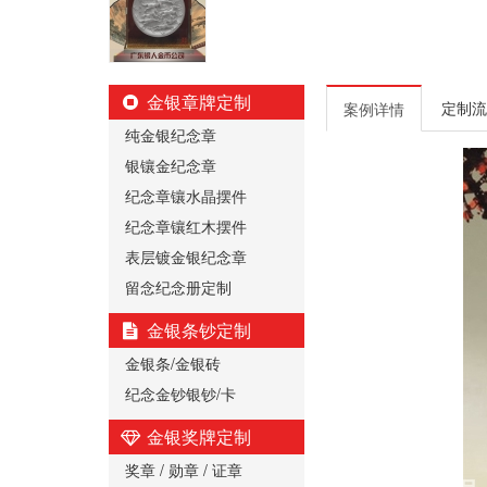
金银章牌定制
定制流
案例详情
纯金银纪念章
银镶金纪念章
纪念章镶水晶摆件
纪念章镶红木摆件
表层镀金银纪念章
留念纪念册定制
金银条钞定制
金银条/金银砖
纪念金钞银钞/卡
金银奖牌定制
奖章 / 勋章 / 证章