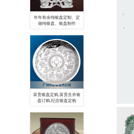
年年有余纯银盘定制、定
做纯银盘、银盘制作
富贵银盘定购,富贵生肖银
盘订购,纪念银盘定购