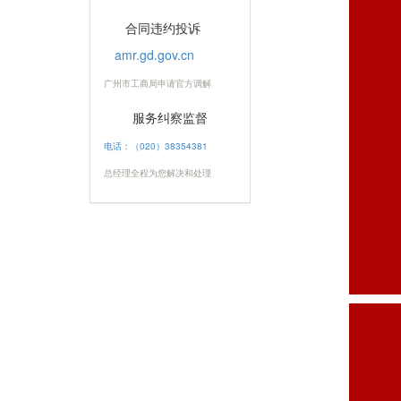
合同违约投诉
amr.gd.gov.cn
广州市工商局申请官方调解
服务纠察监督
电话：（020）38354381
总经理全程为您解决和处理