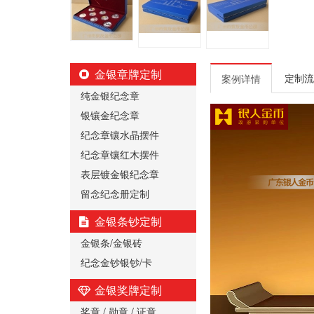
金银章牌定制
定制流
案例详情
纯金银纪念章
银镶金纪念章
纪念章镶水晶摆件
纪念章镶红木摆件
表层镀金银纪念章
留念纪念册定制
金银条钞定制
金银条/金银砖
纪念金钞银钞/卡
金银奖牌定制
奖章 / 勋章 / 证章