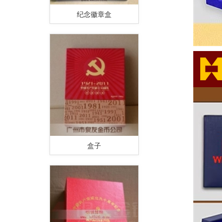
纪念徽章盒
盒子