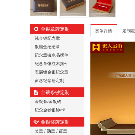
金银章牌定制
定制流
案例详情
纯金银纪念章
银镶金纪念章
纪念章镶水晶摆件
纪念章镶红木摆件
表层镀金银纪念章
留念纪念册定制
金银条钞定制
金银条/金银砖
纪念金钞银钞/卡
金银奖牌定制
奖章 / 勋章 / 证章