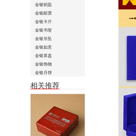
金银钥匙
金银邮票
金银卡片
金银书签
金银吊坠
金银如意
金银算盘
金银饰物
金银月饼
相关推荐