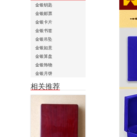
金银钥匙
金银邮票
金银卡片
金银书签
金银吊坠
金银如意
金银算盘
金银饰物
金银月饼
相关推荐