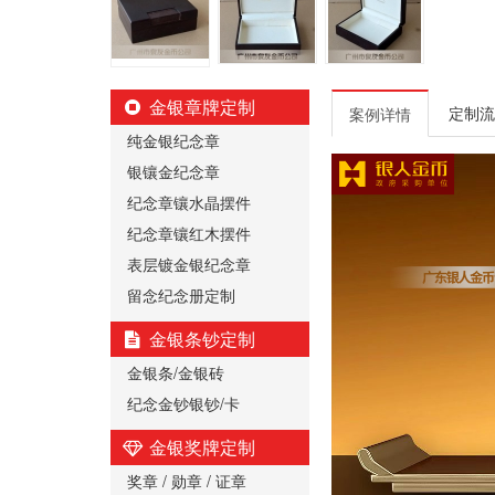
金银章牌定制
定制流
案例详情
纯金银纪念章
银镶金纪念章
纪念章镶水晶摆件
纪念章镶红木摆件
表层镀金银纪念章
留念纪念册定制
金银条钞定制
金银条/金银砖
纪念金钞银钞/卡
金银奖牌定制
奖章 / 勋章 / 证章