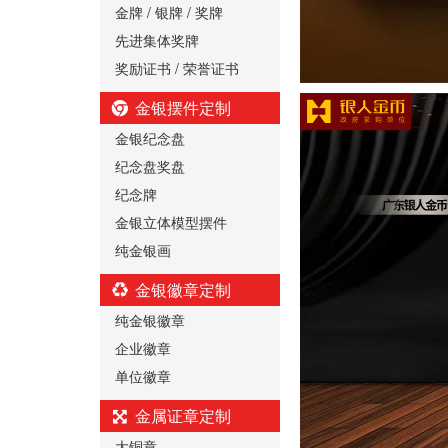
金牌 / 银牌 / 奖牌
先进集体奖牌
奖励证书 / 荣誉证书
金银摆件定制
金银纪念盘
纪念盘奖盘
纪念牌
金银立体模型摆件
纯金银画
金银徽章定制
纯金银徽章
企业徽章
单位徽章
金属证章定制
大铜章