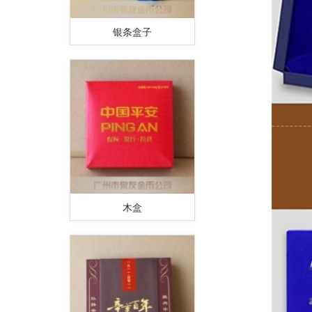
银条盒子
木盒