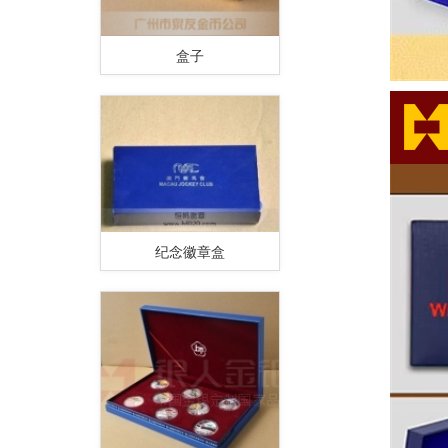
盒子
纪念徽章盒