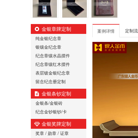
金银章牌定制
定制流
案例详情
纯金银纪念章
银镶金纪念章
纪念章镶水晶摆件
纪念章镶红木摆件
表层镀金银纪念章
留念纪念册定制
金银条钞定制
金银条/金银砖
纪念金钞银钞/卡
金银奖牌定制
奖章 / 勋章 / 证章