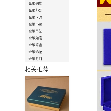
金银钥匙
金银邮票
金银卡片
金银书签
金银吊坠
金银如意
金银算盘
金银饰物
金银月饼
相关推荐